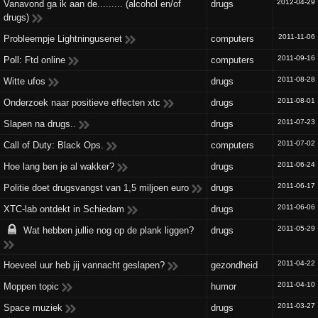
2012-04-29
Vanavond ga ik aan de......... (alcohol en/of
drugs
drugs)
2011-11-06
Probleempje Lightningusenet
computers
2011-09-16
Poll:
Ftd online
computers
2011-08-28
Witte ufos
drugs
2011-08-01
Onderzoek naar positieve effecten xtc
drugs
2011-07-23
Slapen na drugs..
drugs
2011-07-02
Call of Duty: Black Ops.
computers
2011-06-24
Hoe lang ben je al wakker?
drugs
2011-06-17
Politie doet drugsvangst van 1,5 miljoen euro
drugs
2011-06-06
XTC-lab ontdekt in Schiedam
drugs
2011-05-29
Wat hebben jullie nog op de plank liggen?
drugs
2011-04-22
Hoeveel uur heb jij vannacht geslapen?
gezondheid
2011-04-10
Moppen topic
humor
2011-03-27
Space muziek
drugs