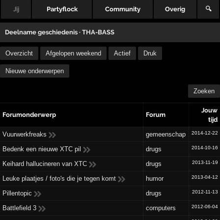
Jij
Partyflock
Community
Overig
🔍
Deelname geschiedenis ·
THA-BASS
Overzicht
Afgelopen weekend
Actief
Druk
Nieuwe onderwerpen
Zoeken
Jouw
Forumonderwerp
Forum
tijd
2014-12-22
Vuurwerkfreaks
gemeenschap
2014-10-16
Bedenk een nieuwe XTC pil
drugs
2013-11-19
Keihard hallucineren van XTC
drugs
2013-04-12
Leuke plaatjes / foto's die je tegen komt
humor
2012-11-13
Pillentopic
drugs
2012-06-04
Battlefield 3
computers