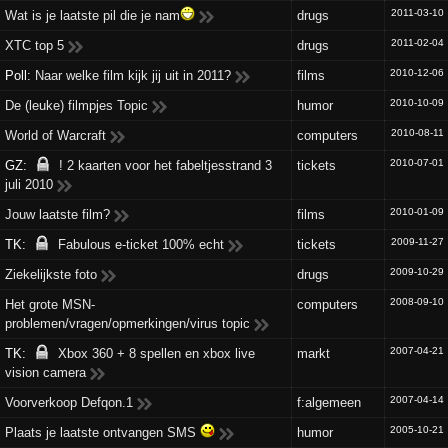
2011-03-10
Wat is je laatste pil die je nam
drugs
2011-02-04
XTC top 5
drugs
2010-12-06
Poll:
Naar welke film kijk jij uit in 2011?
films
2010-10-09
De (leuke) filmpjes Topic
humor
2010-08-11
World of Warcraft
computers
2010-07-01
GZ:
! 2 kaarten voor het fabeltjesstrand 3
tickets
juli 2010
2010-01-09
Jouw laatste film?
films
2009-11-27
TK:
Fabulous e-ticket 100% echt
tickets
2009-10-29
Ziekelijkste foto
drugs
2008-09-10
Het grote MSN-
computers
problemen/vragen/opmerkingen/virus topic
2007-04-21
TK:
Xbox 360 + 8 spellen en xbox live
markt
vision camera
2007-04-14
Voorverkoop Defqon.1
f:algemeen
2005-10-21
Plaats je laatste ontvangen SMS
humor