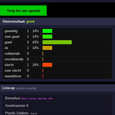
Voeg toe aan agenda
Stemresultaat:
goed
geweldig
1
14%
zeer goed
1
14%
goed
3
43%
ok
1
14%
voldoende
0
onvoldoende
0
slecht
1
14%
zeer slecht
0
waardeloos
0
Line-up
Lepeltje Lepeltje
Bonnefooi
disco, house, hip hop, afro
Groefmeester K
Plastik.Soldiers
· band