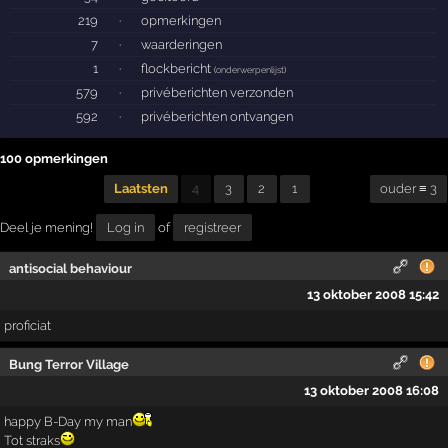
219
·
opmerkingen
7
·
waarderingen
1
·
flockbericht
(
onderwerpenlijst
)
579
·
privéberichten verzonden
592
·
privéberichten ontvangen
100 opmerkingen
Laatsten
4
3
2
1
ouder ≡ 3
Deel je mening!
Log in
of
registreer
antisocial behaviour
13 oktober 2008 15:42
proficiat
Bung Terror Village
13 oktober 2008 16:08
happy B-Day my man
Tot straks