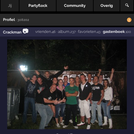
Jij
Partyflock
Community
Overig
🔍
Profiel
· 308202
📷
vrienden
·
album
·
favorieten
·
gastenboek
Crackman
,46
,237
,43
,100