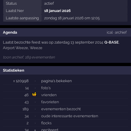
Status
actief
Laatst hier
18 januari 2026
Laatste aanpassing
zondag 18 januari 2026 om 12:05
Agenda
ical
·
archief
Laatst bezochte feest was op zaterdag 13 september 2014:
Q-BASE
,
Airport Weeze
,
Weeze
toon archief, 189 evenementen
Statistieken
± 120998
·
pagina's bekeken
14
·
foto's
46
vrienden
43
·
favorieten
189
·
evenementen bezocht
34
·
oude interessante evenementen
2
·
flocks
34
×
geciteerd