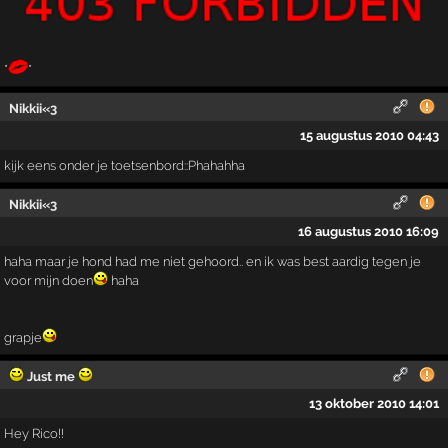
*
*
Nikkii«3
15 augustus 2010 04:43
kijk eens onder je toetsenbord::Phahahha
Nikkii«3
16 augustus 2010 16:09
haha maar je hond had me niet gehoord.. en ik was best aardig tegen je
voor mijn doen
haha
grapje
Just me
13 oktober 2010 14:01
Hey Rico!!