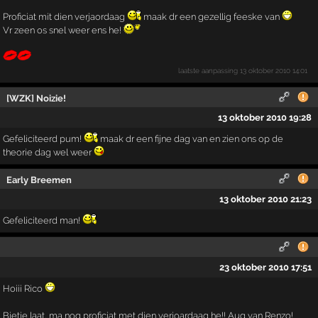
Proficiat mit dien verjaordaag
maak dr een gezellig feeske van
Vr zeen os snel weer ens he!
laatste aanpassing
13 oktober 2010 14:01
[WZK] Noizie!
13 oktober 2010 19:28
Gefeliciteerd pum!
maak dr een fijne dag van en zien ons op de
theorie dag wel weer
Early Breemen
13 oktober 2010 21:23
Gefeliciteerd man!
23 oktober 2010 17:51
Hoiii Rico
Bietje laat, ma nog proficiat met dien verjoardaag he!! Aug van Renzo!