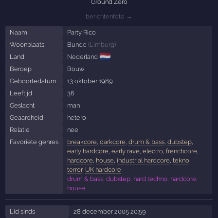
Ground Zero
berichtenfoto →
Naam
Party Rico
Woonplaats
Bunde
(
Limburg
)
🇳🇱
Land
Nederland
Beroep
Bouw
Geboortedatum
13 oktober 1989
Leeftijd
36
Geslacht
man
Geaardheid
hetero
Relatie
nee
Favoriete genres
breakcore
,
darkcore
,
drum & bass
,
dubstep
,
early hardcore
,
early rave
,
electro
,
frenchcore
,
hardcore
,
house
,
industrial hardcore
,
tekno
,
terror
,
UK hardcore
drum & bass, dubstep, hard techno, hardcore,
house
Lid sinds
28 december 2005 20:59