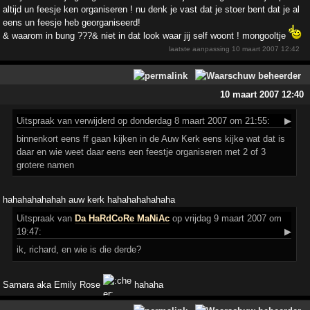
altijd un feesje ken organiseren ! nu denk je vast dat je stoer bent dat je al
eens un feesje heb georganiseerd!
& waarom in bung ???& niet in dat look waar jij self woont ! mongooltje
laatste aanpassing
10 maart 2007 12:42
10 maart 2007 12:40
Uitspraak
van verwijderd op donderdag 8 maart 2007 om 21:55:
▶
binnenkort eens ff gaan kijken in de Auw Kerk eens kijke wat dat is
daar en wie weet daar eens een feestje organiseren met 2 of 3
grotere namen
hahahahahahah auw kerk hahahahahahaha
Uitspraak
van
Da HaRdCoRe MaNiAc
op vrijdag 9 maart 2007 om
19:47:
▶
ik, richard, en wie is die derde?
Samara aka Emily Rose
hahaha