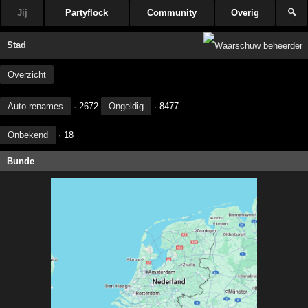
Jij
Partyflock
Community
Overig
🔍
Stad
Overzicht
Auto-renames
· 2672
Ongeldig
· 8477
Onbekend
· 18
Bunde