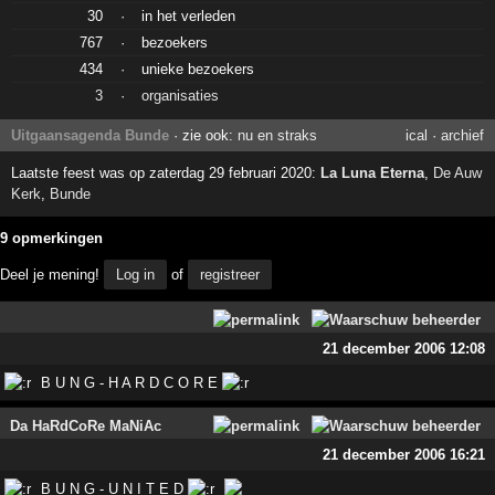
30
·
in het verleden
767
·
bezoekers
434
·
unieke bezoekers
3
·
organisaties
Uitgaansagenda Bunde
· zie ook:
nu en straks
ical
·
archief
Laatste feest was op zaterdag 29 februari 2020:
La Luna Eterna
,
De Auw
Kerk
,
Bunde
9 opmerkingen
Deel je mening!
Log in
of
registreer
21 december 2006 12:08
B U N G - H A R D C O R E
Da HaRdCoRe MaNiAc
21 december 2006 16:21
B U N G - U N I T E D