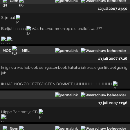
Gem
12 juli 2007 23:50
Slijmbal
Bartjuhhhhhhh
Was het zwemmen op die bruiloft wat???
MOD
MEL
13 juli 2007 17:26
krijg nou wat heb ook een gastenboek hahaha jah was eigenlijk wel geinig
jah
IK HAD NOG ZO GEZEGD GEEN BOMMETJUHHHHHHHHHHHH
17 juli 2007 11:56
Hippe Bart met je GB
Gem