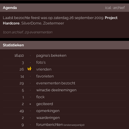
Agenda
ical
·
archief
Laatst bezochte feest was op zaterdag 26 september 2009:
Project
Hardcore
,
SilverDome
,
Zoetermeer
toon archief, 29 evenementen
Statistieken
16410
·
pagina's bekeken
3
·
foto's
26
vrienden
14
·
favorieten
29
·
evenementen bezocht
5
·
winactie deelnemingen
1
·
flock
2
×
geciteerd
49
·
opmerkingen
2
·
waarderingen
9
·
forumberichten
(
onderwerpenlijst
)