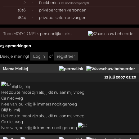
2
·
flockberichten
(
onderwerpenlijst
)
1816
·
privéberichten verzonden
1824
·
privéberichten ontvangen
Toon MOD (L) MELs persoonlijke tekst
23 opmerkingen
Deel je mening!
Log in
of
registreer
Mama Melliej
12 juli 2007 02:20
Blijf bij mij
Het zou te mooi zijn als jij dit nu aan mij vroeg
Ga niet weg
Nee van jou krijg ik immers nooit genoeg
Blijf bij mij
Het zou te mooi zijn als jij dit nu aan mij vroeg
Ga niet weg
Nee van jou krijg ik immers nooit genoeg