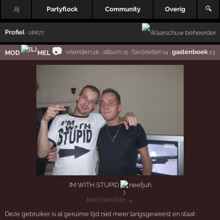
Jij
Partyflock
Community
Overig
🔍
Profiel
· 28877
📷
vrienden
·
album
·
favorieten
·
gastenboek
MOD
MEL
,26
,15
,14
,23
IM WITH STUPID
neefjuh
berichtenfoto →
Deze gebruiker is al geruime tijd niet meer langsgeweest en staat