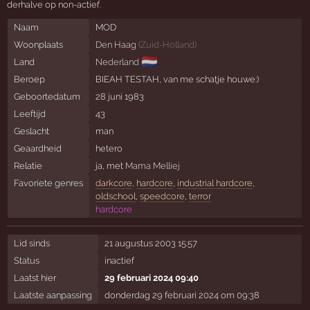
derhalve op non-actief.
Naam
MOD
Woonplaats
Den Haag
(
Zuid-Holland
)
🇳🇱
Land
Nederland
Beroep
BIEAH TESTAH, van me schatje houwe:)
Geboortedatum
28 juni 1983
Leeftijd
43
Geslacht
man
Geaardheid
hetero
Relatie
ja, met
Mama Melliej
Favoriete genres
darkcore
,
hardcore
,
industrial hardcore
,
oldschool
,
speedcore
,
terror
hardcore
Lid sinds
21 augustus 2003 15:57
Status
inactief
Laatst hier
29 februari 2024 09:40
Laatste aanpassing
donderdag 29 februari 2024 om 09:38