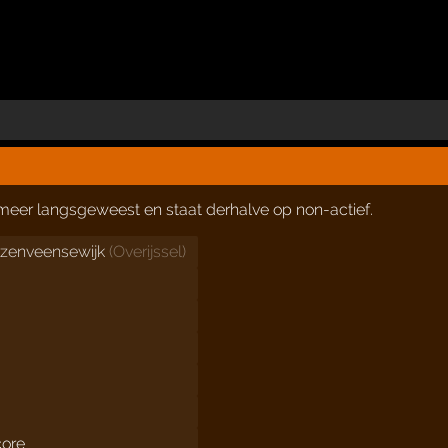
t meer langsgeweest en staat derhalve op non-actief.
ezenveensewijk
(
Overijssel
)
1
core