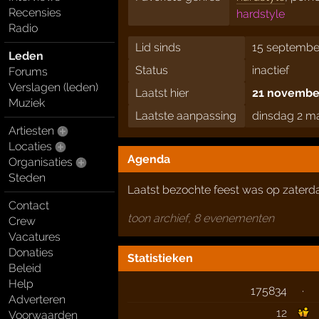
Recensies
hardstyle
Radio
Lid sinds
15 septembe
Leden
Status
inactief
Forums
Verslagen (leden)
Laatst hier
21 november
Muziek
Laatste aanpassing
dinsdag 2 ma
Artiesten
Locaties
Agenda
Organisaties
Steden
Laatst bezochte feest was op zaterd
Contact
toon archief, 8 evenementen
Crew
Vacatures
Donaties
Statistieken
Beleid
Help
175834
·
Adverteren
12
Voorwaarden