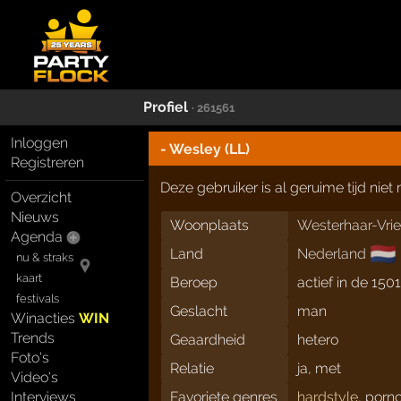
Profiel
· 261561
Inloggen
- Wesley (LL)
Registreren
Deze gebruiker is al geruime tijd nie
Overzicht
Nieuws
Woonplaats
Westerhaar-Vri
Agenda
🇳🇱
Land
Nederland
nu & straks
kaart
Beroep
actief in de 150
festivals
Geslacht
man
Winacties
WIN
Trends
Geaardheid
hetero
Foto's
Relatie
ja, met
Video's
Interviews
Favoriete genres
hardstyle
, porn