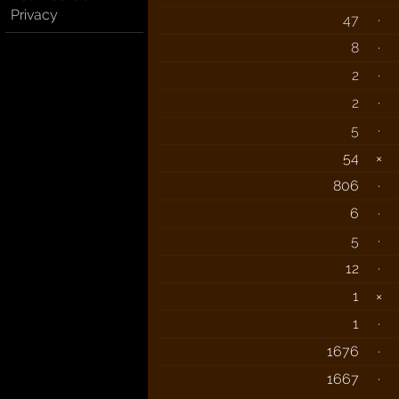
Privacy
47
·
8
·
2
·
2
·
5
·
54
×
806
·
6
·
5
·
12
·
1
×
1
·
1676
·
1667
·