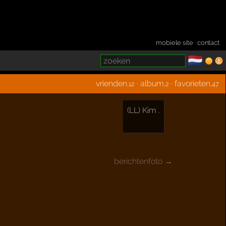
mobiele site
·
contact
🇳🇱
­
vrienden
·
album
·
favorieten
,12
,2
,47
(LL) Kim .
berichtenfoto →