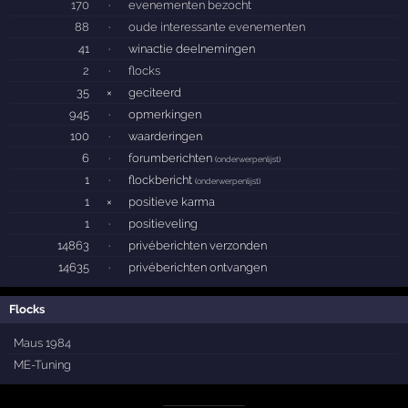
170
·
evenementen bezocht
88
·
oude interessante evenementen
41
·
winactie deelnemingen
2
·
flocks
35
×
geciteerd
945
·
opmerkingen
100
·
waarderingen
6
·
forumberichten
(
onderwerpenlijst
)
1
·
flockbericht
(
onderwerpenlijst
)
1
×
positieve karma
1
·
positieveling
14863
·
privéberichten verzonden
14635
·
privéberichten ontvangen
Flocks
Maus 1984
ME-Tuning