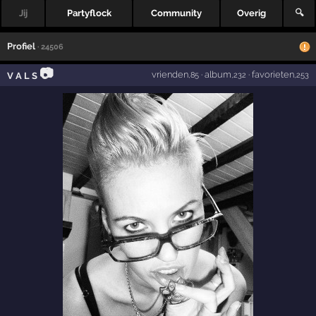
Jij
Partyflock
Community
Overig
🔍
Profiel
· 24506
📷
vrienden
·
album
·
favorieten
V A L S
,85
,232
,253