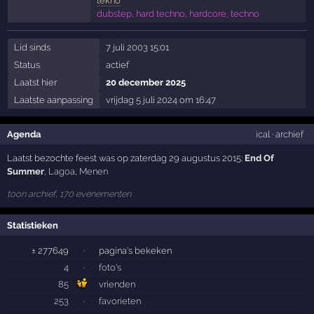
tekno
dubstep, hard techno, hardcore, techno
Lid sinds
7 juli 2003 15:01
Status
actief
Laatst hier
20 december 2025
Laatste aanpassing
vrijdag 5 juli 2024 om 16:47
Agenda
ical
·
archief
Laatst bezochte feest was op zaterdag 29 augustus 2015:
End Of
Summer
,
Lagoa
,
Menen
toon archief, 170 evenementen
Statistieken
± 277649
·
pagina's bekeken
4
·
foto's
85
vrienden
253
·
favorieten