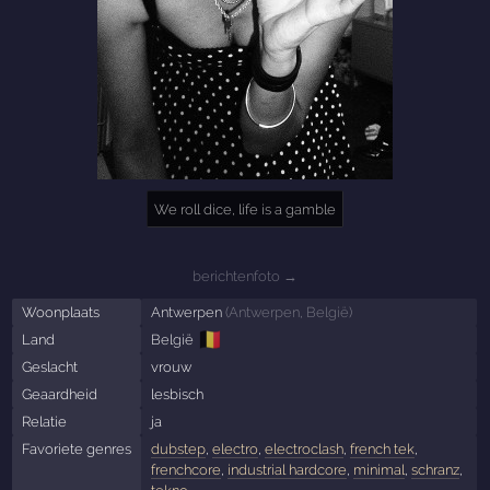
We roll dice, life is a gamble
berichtenfoto →
Woonplaats
Antwerpen
(
Antwerpen
,
België
)
🇧🇪
Land
België
Geslacht
vrouw
Geaardheid
lesbisch
Relatie
ja
Favoriete genres
dubstep
,
electro
,
electroclash
,
french tek
,
frenchcore
,
industrial hardcore
,
minimal
,
schranz
,