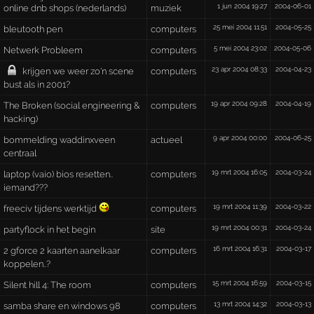
1 jun 2004 19:27
2004-06-01
online dnb shops (nederlands)
muziek
25 mei 2004 11:51
2004-05-25
bleutooth pen
computers
5 mei 2004 23:02
2004-05-06
Netwerk Probleem
computers
23 apr 2004 08:33
2004-04-23
krijgen we weer zo'n scene
computers
bust als in 2001?
19 apr 2004 09:28
2004-04-19
The Broken (social engineering &
computers
hacking)
9 apr 2004 00:00
2004-06-25
bommelding waddinxveen
actueel
centraal
19 mrt 2004 16:05
2004-03-24
laptop (vaio) bios resetten..
computers
iemand???
19 mrt 2004 11:39
2004-03-22
freeciv tijdens werktijd
computers
19 mrt 2004 00:31
2004-03-24
partyflock in het begin
site
16 mrt 2004 16:31
2004-03-17
2 gforce 2 kaarten aanelkaar
computers
koppelen..?
15 mrt 2004 16:59
2004-03-15
Silent hill 4: The room
computers
13 mrt 2004 14:32
2004-03-13
samba share en windows 98
computers