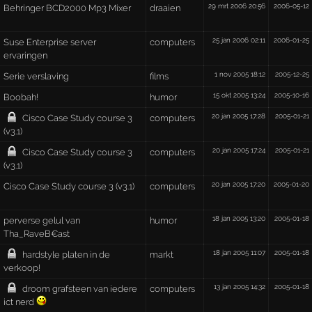
29 mrt 2006 20:56
2006-05-12
Behringer BCD2000 Mp3 Mixer
draaien
25 jan 2006 02:11
2006-01-25
Suse Enterprise server
computers
ervaringen
1 nov 2005 18:12
2005-12-25
Serie verslaving
films
15 okt 2005 13:24
2005-10-16
Boobah!
humor
20 jan 2005 17:28
2005-01-21
Cisco Case Study course 3
computers
(v3.1)
20 jan 2005 17:24
2005-01-21
Cisco Case Study course 3
computers
(v3.1)
20 jan 2005 17:20
2005-01-20
Cisco Case Study course 3 (v3.1)
computers
18 jan 2005 13:20
2005-01-18
perverse gelul van
humor
Tha_RaveB€ast
18 jan 2005 11:07
2005-01-18
hardstyle platen in de
markt
verkoop!
13 jan 2005 14:32
2005-01-18
droom grafsteen van iedere
computers
ict nerd