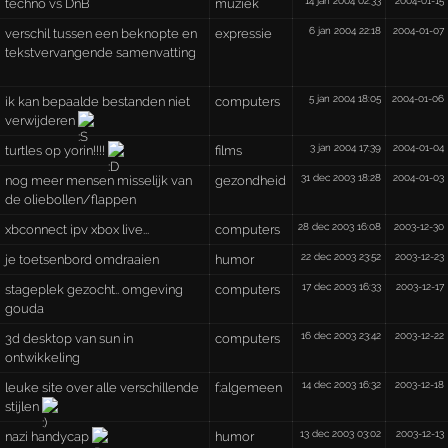
techno vs DnB
muziek
6 jan 2004 22:18
2004-01-07
verschil tussen een beknopte en
expressie
tekstvervangende samenvatting
5 jan 2004 18:05
2004-01-06
ik kan bepaalde bestanden niet
computers
verwijderen
3 jan 2004 17:39
2004-01-04
turtles op yorin!!!!
films
31 dec 2003 18:28
2004-01-03
nog meer mensen misselijk van
gezondheid
de oliebollen/flappen
28 dec 2003 16:08
2003-12-30
xbconnect ipv xbox live...
computers
22 dec 2003 23:52
2003-12-23
je toetsenbord omdraaien
humor
17 dec 2003 16:33
2003-12-17
stageplek gezocht.. omgeving
computers
gouda
16 dec 2003 23:42
2003-12-22
3d desktop van sun in
computers
ontwikkeling
14 dec 2003 16:32
2003-12-18
leuke site over alle verschillende
f:algemeen
stijlen
13 dec 2003 03:02
2003-12-13
nazi handycap
humor