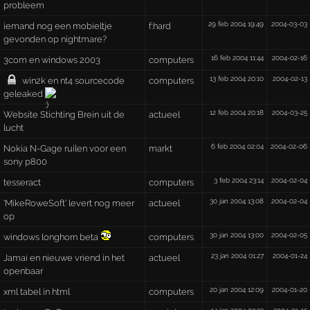
probleem
29 feb 2004 19:49
2004-03-03
iemand nog een mobieltje
f:hard
gevonden op nightmare?
16 feb 2004 11:44
2004-02-16
3com en windows 2003
computers
13 feb 2004 20:10
2004-02-13
win2k en nt4 sourcecode
computers
geleaked
12 feb 2004 20:18
2004-03-25
Website Stichting Brein uit de
actueel
lucht
6 feb 2004 02:04
2004-02-06
Nokia N-Gage ruilen voor een
markt
sony p800
3 feb 2004 23:14
2004-02-04
tesseract
computers
30 jan 2004 13:08
2004-02-04
'MikeRoweSoft' levert nog meer
actueel
op
30 jan 2004 13:00
2004-02-05
windows longhorn beta
computers
23 jan 2004 01:27
2004-01-24
Jamai en nieuwe vriend in het
actueel
openbaar
20 jan 2004 12:09
2004-01-20
xml tabel in html
computers
14 jan 2004 02:33
2004-01-15