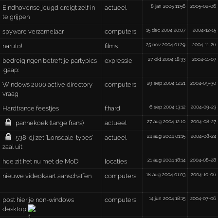
8 jan 2005 11:56
2005-02-06
Eindhovense jeugd dreigt zelf in
actueel
te grijpen
15 dec 2004 20:07
2004-12-15
spyware verzamelaar
computers
25 nov 2004 01:29
2004-11-26
naruto!
films
27 okt 2004 18:33
2004-11-07
bedreigingen betreft je partypics
expressie
:gaap:
29 sep 2004 12:21
2004-09-30
Windows 2000 active directory
computers
vraag
6 sep 2004 13:12
2004-09-23
Hardtrance feestjes
f:hard
27 aug 2004 12:10
2004-08-27
pannekoek (lange frans)
actueel
24 aug 2004 01:15
2004-08-24
538-dj zet 'Lonsdale-types'
actueel
zaal uit
21 aug 2004 18:14
2004-08-28
hoe zit het nu met de MoD
locaties
18 aug 2004 01:03
2004-10-06
nieuwe videokaart aanschaffen
computers
14 jun 2004 18:15
2004-07-06
post hier je non-windows
computers
desktop