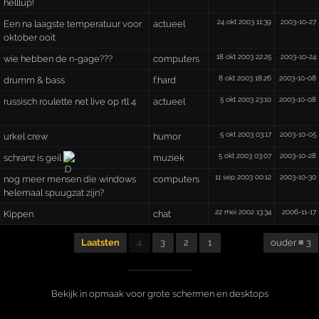
helllup!
24 okt 2003 11:39
2003-10-27
Een na laagste temperatuur voor
actueel
oktober ooit
18 okt 2003 22:25
2003-10-24
wie hebben de n-gage???
computers
8 okt 2003 18:26
2003-10-08
drumm & bass
f:hard
5 okt 2003 23:10
2003-10-08
russisch roulette net live op rtl 4
actueel
5 okt 2003 03:17
2003-10-05
urkel crew
humor
5 okt 2003 03:07
2003-10-28
schranz is geil
muziek
11 sep 2003 00:12
2003-10-30
nog meer mensen die windows
computers
helemaal spuugzat zijn?
22 mei 2002 13:34
2006-11-17
Kippen
chat
Laatsten
4
3
2
1
ouder ≡ 3
Bekijk in opmaak voor grote schermen en desktops