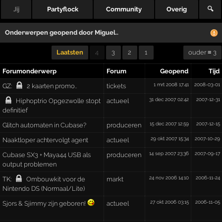
Jij
Partyflock
Community
Overig
🔍
Onderwerpen geopend door
Miguel..
Laatsten
4
3
2
1
ouder ≡ 3
Forumonderwerp
Forum
Geopend
Tijd
1 mrt 2008 17:41
2008-03-01
GZ:
2 kaarten promo..
tickets
31 dec 2007 02:42
2007-12-31
Hiphoptrio Opgezwolle stopt
actueel
definitief
15 dec 2007 12:59
2007-12-15
Glitch automaten in Cubase?
produceren
29 okt 2007 15:34
2007-10-29
Naaktloper achtervolgt agent
actueel
14 sep 2007 23:36
2007-09-17
Cubase SX3 + Maya44 USB als
produceren
output problemen
24 nov 2006 14:10
2006-11-24
TK:
Ombouwkit voor de
markt
Nintendo DS (Normaal/Lite)
27 okt 2006 03:15
2006-11-05
Sjors & Sjimmy zijn geboren!
actueel