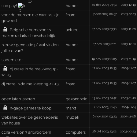
10 dec 2003 23:34
2003-12-19
soo gay!
lol
humor
7 dec 2003 06:57
2003-12-13
voor de mensen die naar h4l zijn
f:hard
geweest!
27 nov 2003 23:30
2003-11-28
Belgische bomexperts
actueel
maken radarkast onschadelijk
27 nov 2003 01:11
2003-12-01
nieuwe generatie pf wat vinden
humor
jullie ervan?
19 nov 2003 18:05
2003-11-19
sodemieter!
humor
17 nov 2003 16:33
2003-11-17
dj craze in de melkweg 19-
f:hard
12-03
17 nov 2003 16:33
2003-11-17
dj craze in de melkweg 19-12-03
f:hard
13 nov 2003 01:42
2003-11-18
ogen laten laseren
gezondheid
11 nov 2003 18:46
2003-11-14
n-gage games te koop
markt
6 nov 2003 09:23
2003-11-06
websites over de geschiedenis
muziek
van house
26 okt 2003 23:02
2003-10-29
ccna version 3 antwoorden!
computers