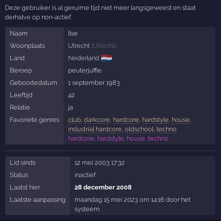
Deze gebruiker is al geruime tijd niet meer langsgeweest en staat
derhalve op non-actief.
Naam
Ilse
Woonplaats
Utrecht
(
Utrecht
)
🇳🇱
Land
Nederland
Beroep
peuterjuffie
Geboortedatum
1 september 1983
Leeftijd
42
Relatie
ja
Favoriete genres
club
,
darkcore
,
hardcore
,
hardstyle
,
house
,
industrial hardcore
,
oldschool
,
techno
hardcore, hardstyle, house, techno
Lid sinds
12 mei 2003 17:32
Status
inactief
Laatst hier
28 december 2008
Laatste aanpassing
maandag 15 mei 2023 om 14:16 door het
systeem