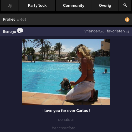
Jij
Partyflock
Community
Overig
🔍
Profiel
· 19608
📷
vrienden
·
favorieten
Ilse030
,46
,44
I love you for ever Carlos !
donateur
berichtenfoto →