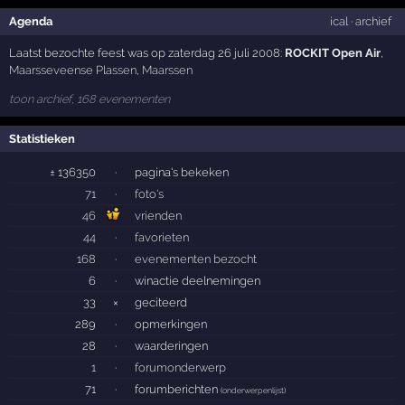
Agenda
ical
·
archief
Laatst bezochte feest was op zaterdag 26 juli 2008:
ROCKIT Open Air
,
Maarsseveense Plassen
,
Maarssen
toon archief, 168 evenementen
Statistieken
± 136350
·
pagina's bekeken
71
·
foto's
46
vrienden
44
·
favorieten
168
·
evenementen bezocht
6
·
winactie deelnemingen
33
×
geciteerd
289
·
opmerkingen
28
·
waarderingen
1
·
forumonderwerp
71
·
forumberichten
(
onderwerpenlijst
)