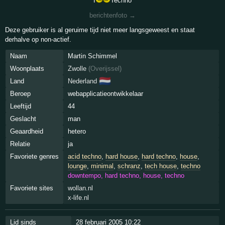
I
Techno
berichtenfoto →
Deze gebruiker is al geruime tijd niet meer langsgeweest en staat
derhalve op non-actief.
Naam
Martin Schimmel
Woonplaats
Zwolle
(
Overijssel
)
🇳🇱
Land
Nederland
Beroep
webapplicatieontwikkelaar
Leeftijd
44
Geslacht
man
Geaardheid
hetero
Relatie
ja
Favoriete genres
acid techno
,
hard house
,
hard techno
,
house
,
lounge
,
minimal
,
schranz
,
tech house
,
techno
downtempo, hard techno, house, techno
Favoriete sites
wollan.nl
x-life.nl
Lid sinds
28 februari 2005 10:22