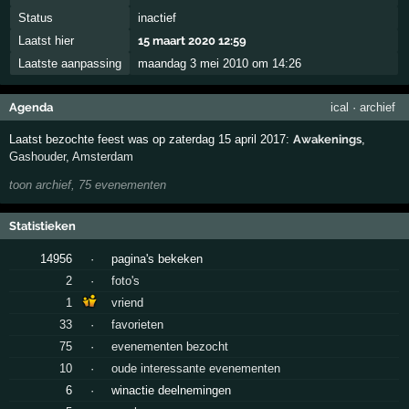
Status
inactief
Laatst hier
15 maart 2020 12:59
Laatste aanpassing
maandag 3 mei 2010 om 14:26
Agenda
ical
·
archief
Laatst bezochte feest was op zaterdag 15 april 2017:
Awakenings
,
Gashouder
,
Amsterdam
toon archief, 75 evenementen
Statistieken
14956
·
pagina's bekeken
2
·
foto's
1
vriend
33
·
favorieten
75
·
evenementen bezocht
10
·
oude interessante evenementen
6
·
winactie deelnemingen