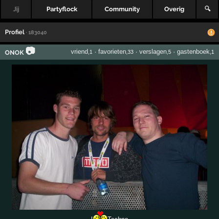
Jij
Partyflock
Community
Overig
🔍
Profiel
· 183040
📷
vriend
·
favorieten
·
verslagen
·
gastenboek
ONOK
,1
,33
,5
,1