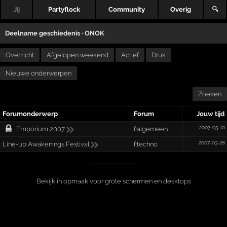
Jij
Partyflock
Community
Overig
🔍
Deelname geschiedenis ·
ONOK
Overzicht
Afgelopen weekend
Actief
Druk
Nieuwe onderwerpen
Zoeken
Forumonderwerp
Forum
Jouw tijd
2007-05-10
Emporium 2007
f:algemeen
2007-03-28
Line-up Awakenings Festival
f:techno
Bekijk in opmaak voor grote schermen en desktops