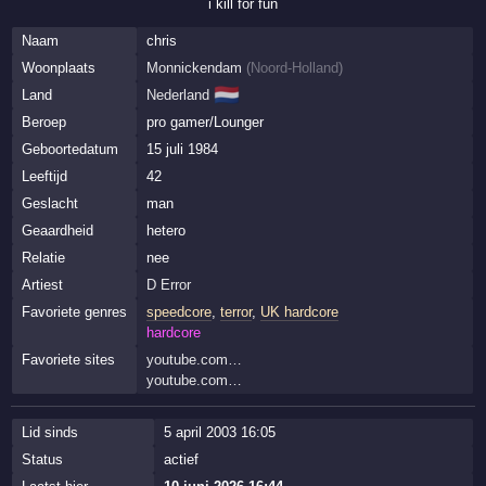
i kill for fun
Naam
chris
Woonplaats
Monnickendam
(
Noord-Holland
)
🇳🇱
Land
Nederland
Beroep
pro gamer/Lounger
Geboortedatum
15 juli 1984
Leeftijd
42
Geslacht
man
Geaardheid
hetero
Relatie
nee
Artiest
D Error
Favoriete genres
speedcore
,
terror
,
UK hardcore
hardcore
Favoriete sites
youtube.com…
youtube.com…
Lid sinds
5 april 2003 16:05
Status
actief