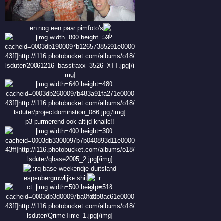
en nog een paar pimfoto's
p3 purmerend ook altijd knalle!!
q-base weekendje duitsland
ubergruwlijke shit