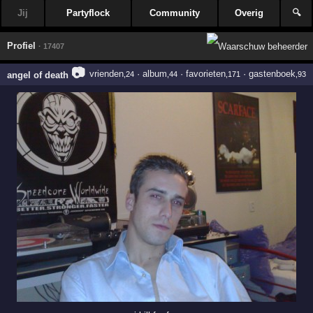
Jij
Partyflock
Community
Overig
🔍
Profiel
· 17407
📷
vrienden
·
album
·
favorieten
·
gastenboek
angel of death
,24
,44
,171
,93