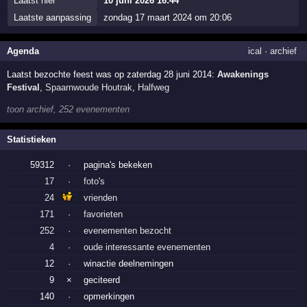
Laatst hier
10 juni 2026 16:44
Laatste aanpassing
zondag 17 maart 2024 om 20:06
Agenda
ical
·
archief
Laatst bezochte feest was op zaterdag 28 juni 2014:
Awakenings
Festival
,
Spaarnwoude Houtrak
,
Halfweg
toon archief, 252 evenementen
Statistieken
59312
·
pagina's bekeken
17
·
foto's
24
vrienden
171
·
favorieten
252
·
evenementen bezocht
4
·
oude interessante evenementen
12
·
winactie deelnemingen
9
×
geciteerd
140
·
opmerkingen