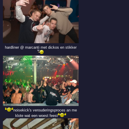
hardliner @ marcanti met dickos en stikker
noisekick's verouderingsproces an me
klote wat een woest feest