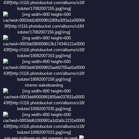
xtreme wakeboarding
wat een kutleven en dat noemen ze werk