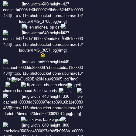
ik en micheal op csr
zo gek als een clown zo geil
als een hoer oud & nieuw party
en ik was kankergeil