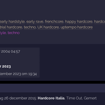
early hardstyle
,
early rave
,
frenchcore
,
happy hardcore
,
hardc
trial hardcore
,
techno
,
UK hardcore
,
uptempo hardcore
tyle, techno
 2004 04:57
r 2023
ptember 2023 om 19:34
dag 26 december 2015:
Hardcore Italia
,
Time Out
,
Gemert