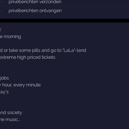
·
privéberichten verzonden
·
privéberichten ontvangen
'
the morning
aded or take some pills and go to "LaLa"-land
xtreme high priced tickets
 jobs
y hour, every minute
day's
tand society
he music...