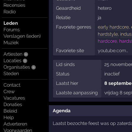
Recensies
Geaardheid
hetero
Radio
Relatie
ja
Leden
Favoriete genres
early hardcore
,
Forums
hardstyle
,
indus
Verslagen (leden)
hardcore, hards
Muziek
Favoriete site
youtube.com…
Artiesten
Locaties
Lid sinds
25 november
Organisaties
Steden
Status
inactief
Laatst hier
8 septembe
Contact
Crew
Laatste aanpassing
vrijdag 8 se
Vacatures
Donaties
Agenda
Beleid
Help
Laatst bezochte feest was op zater
Adverteren
Voorwaarden