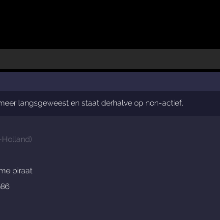
t meer langsgeweest en staat derhalve op non-actief.
-Holland
)
ime piraat
986