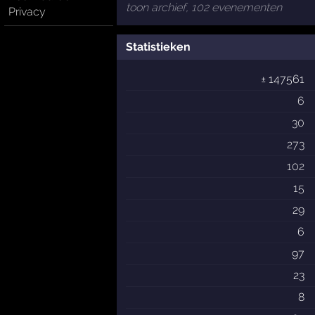
toon archief, 102 evenementen
Privacy
Statistieken
± 147561
6
30
273
102
15
29
6
97
23
8