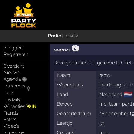
Profiel
· 146661
📷
Inloggen
reemzz
Registreren
Deze gebruiker is al geruime tijd nie
Overzicht
Nieuws
Naam
remy
Agenda
Woonplaats
Den Haag
(
Zuid
nu & straks
🇳🇱
kaart
Land
Nederland
festivals
Beroep
monteur + partt
Winacties
WIN
Trends
Geboortedatum
28 december 1
Foto's
Leeftijd
39
Video's
Interviews
Geslacht
man