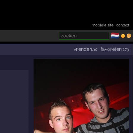
mobiele site
·
contact
🇳🇱
­
vrienden
·
favorieten
,30
,273