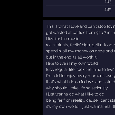
263
285
This is what I love and can't stop lovin
get wasted at parties from 9 to 7 in 
I live for the music
rollin' blunts, feelin' high, gettin' lo
spendin' all my money on dope and e
but in the end its all worth it!
I like to live in my own world
fuck regular life, fuck the "nine to five"
I'm told to enjoy every moment, ever
that's what I do on friday's and satur
why should I take life so seriously
I just wanna do what I like to do
being far from reality, cause I cant s
it's my own world, I just wanna hear t