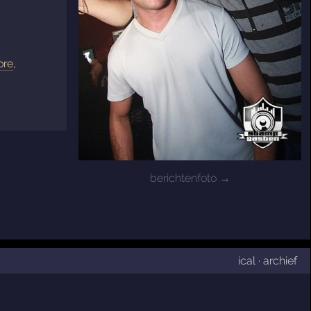
ore
,
berichtenfoto →
ical
·
archief