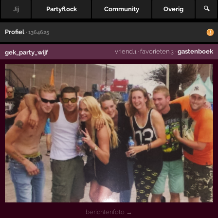
Jij
Partyflock
Community
Overig
🔍
Profiel
· 1364625
vriend
·
favorieten
·
gastenboek
gek_party_wijf
,1
,3
berichtenfoto →