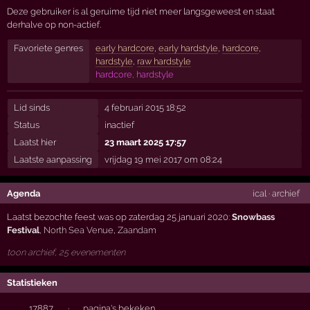
Deze gebruiker is al geruime tijd niet meer langsgeweest en staat
derhalve op non-actief.
Favoriete genres
early hardcore
,
early hardstyle
,
hardcore
,
hardstyle
,
raw hardstyle
hardcore, hardstyle
Lid sinds
4 februari 2015 18:52
Status
inactief
Laatst hier
23 maart 2025 17:57
Laatste aanpassing
vrijdag 19 mei 2017 om 08:24
Agenda
ical
·
archief
Laatst bezochte feest was op zaterdag 25 januari 2020:
Snowbass
Festival
,
North Sea Venue
,
Zaandam
toon archief, 25 evenementen
Statistieken
17887
·
pagina's bekeken