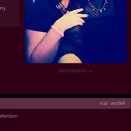
rry
berichtenfoto →
ical
·
archief
otterdam