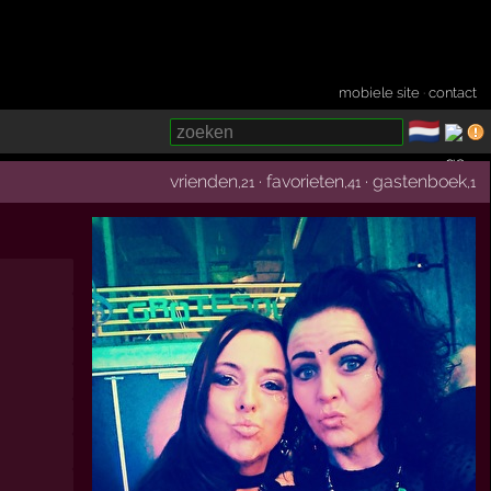
mobiele site
·
contact
🇳🇱
­
vrienden
·
favorieten
·
gastenboek
,21
,41
,1