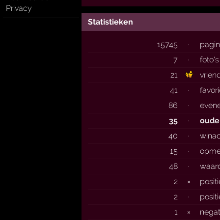
Privacy
Statistieken
15745
·
pagin
7
·
foto's
21
vrien
41
·
favor
86
·
even
35
·
oude
40
·
winac
15
·
opme
48
·
waar
2
×
posit
2
·
posit
1
×
negat