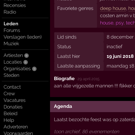
Recensies
Favoriete genres
deep house
,
ho
Radio
costen armin v 
house, psy, tec
Leden
Forums
Lid sinds
8 december 
Verslagen (leden)
Muziek
Status
inactief
Artiesten
Laatst hier
19 juni 2018
Locaties
Laatste aanpassing
maandag 18 j
Organisaties
Steden
Biografie
·
29 april 2015
aan alle vrijgezelle mannen !!! flikke
Contact
Crew
Vacatures
Agenda
Donaties
Beleid
Laatst bezochte feest was op zater
Help
Adverteren
toon archief, 86 evenementen
Voorwaarden