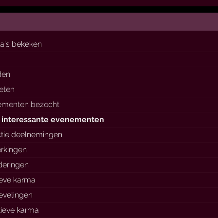
a's bekeken
den
ieten
ementen bezocht
 interessante evenementen
tie deelnemingen
rkingen
deringen
ieve karma
ievelingen
ieve karma