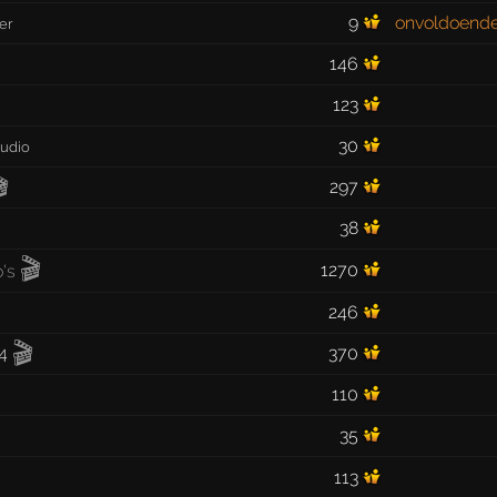
9
onvoldoend
er
146
123
30
Audio

297
38
🎬
1270
246
🎬
4
370
110
35
113