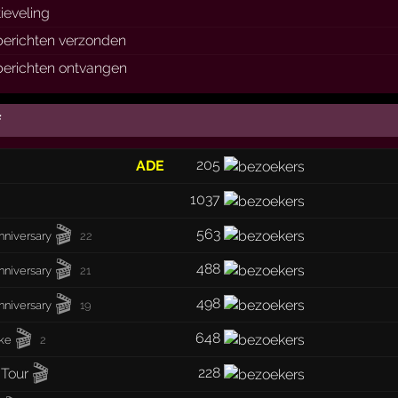
ieveling
berichten verzonden
berichten ontvangen
f
205
ADE
1037
🎬
563
nniversary
22
🎬
488
nniversary
21
🎬
498
nniversary
19
🎬
648
ke
2
🎬
228
 Tour