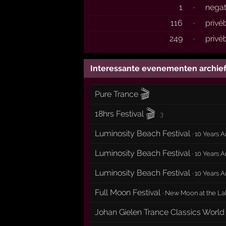
1
·
negat
116
·
privé
249
·
privé
Interessante evenementen archie
🎬
Pure Trance
🎬
18hrs Festival
3
Luminosity Beach Festival
·
10 Years A
Luminosity Beach Festival
·
10 Years A
Luminosity Beach Festival
·
10 Years A
Full Moon Festival
·
New Moon at the La
Johan Gielen Trance Classics World