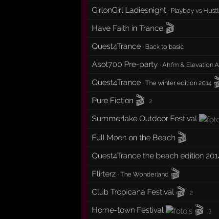
GirlonGirl Ladiesnight
·
Playboy vs Hustl
🎬
Have Faith in Trance
Quest4Trance
·
Back to basic
Asot700 Pre-party
·
Ah.fm & Elevation 

Quest4Trance
·
The winter edition 2014
🎬
Pure Fiction
2
Summerlake Outdoor Festival
🎬
Full Moon on the Beach
Quest4Trance the beach edition 201
🎬
Flirterz
·
The Wonderland
🎬
Club Tropicana Festival
2
🎬
Home-town Festival
3