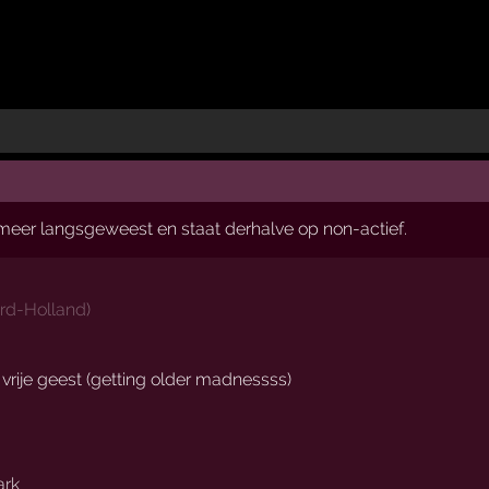
t meer langsgeweest en staat derhalve op non-actief.
rd-Holland
)
 vrije geest (getting older madnessss)
ark