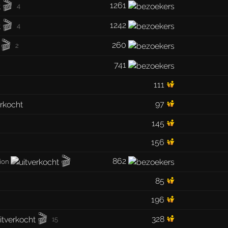
🎬
1261
4
🎬
1242
4
🎬
260
2
741
111
97
145
156
🎬
862
ion
85
196
🎬
328
15