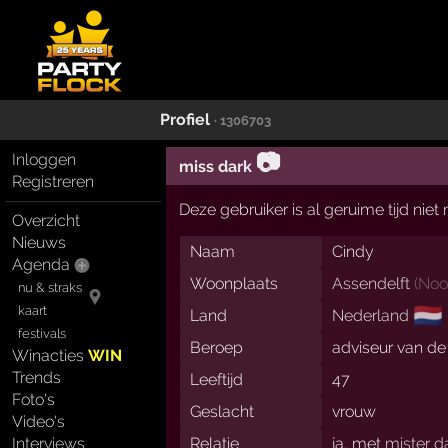
Profiel
· 1306703
📷
Inloggen
miss dark
Registreren
Deze gebruiker is al geruime tijd nie
Overzicht
Nieuws
Naam
Cindy
Agenda
Woonplaats
Assendelft
(
Noo
nu & straks
🇳🇱
kaart
Land
Nederland
festivals
Beroep
adviseur van de
Winacties
WIN
Trends
Leeftijd
47
Foto's
Geslacht
vrouw
Video's
Interviews
Relatie
ja, met
mister d