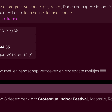
use
,
progressive trance
,
psytrance
, Ruben Verhagen signum fe
buuren tiesto,
tech house
,
techno
,
trance
hno, trance
2012 23:08
 22:35
uni 2018 om 12:30
r op met je vriendschap verzoeken en ongepaste mailtjes !!!!!!
dag 8 december 2018:
Grotesque Indoor Festival
,
Maassilo
,
R