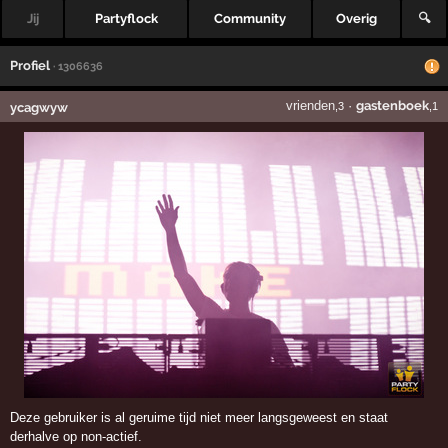
Jij
Partyflock
Community
Overig
🔍
Profiel
· 1306636
vrienden
·
gastenboek
ycagwyw
,3
,1
Deze gebruiker is al geruime tijd niet meer langsgeweest en staat
derhalve op non-actief.