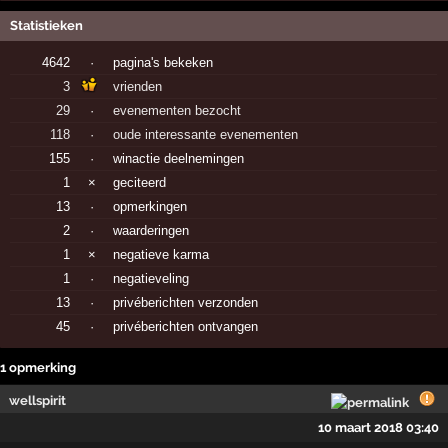
Statistieken
4642
·
pagina's bekeken
3
vrienden
29
·
evenementen bezocht
118
·
oude interessante evenementen
155
·
winactie deelnemingen
1
×
geciteerd
13
·
opmerkingen
2
·
waarderingen
1
×
negatieve karma
1
·
negatieveling
13
·
privéberichten verzonden
45
·
privéberichten ontvangen
1 opmerking
wellspirit
10 maart 2018 03:40