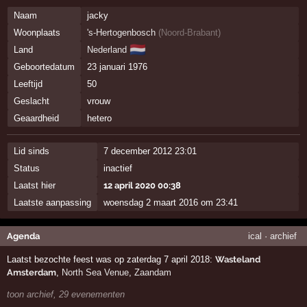
Naam
jacky
Woonplaats
's-Hertogenbosch
(
Noord-Brabant
)
🇳🇱
Land
Nederland
Geboortedatum
23 januari 1976
Leeftijd
50
Geslacht
vrouw
Geaardheid
hetero
Lid sinds
7 december 2012 23:01
Status
inactief
Laatst hier
12 april 2020 00:38
Laatste aanpassing
woensdag 2 maart 2016 om 23:41
Agenda
ical
·
archief
Laatst bezochte feest was op zaterdag 7 april 2018:
Wasteland
Amsterdam
,
North Sea Venue
,
Zaandam
toon archief, 29 evenementen