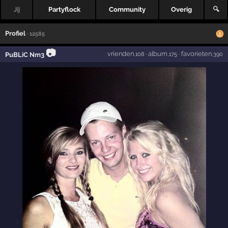
Jij
Partyflock
Community
Overig
🔍
Profiel
· 12585
📷
vrienden
·
album
·
favorieten
PuBLiC Nm3
,108
,175
,390