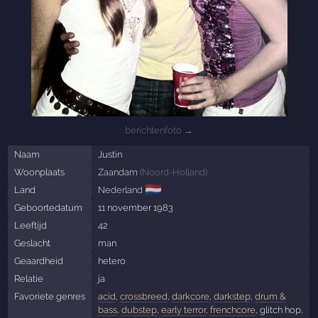
berichtenfoto →
Naam
Justin
Woonplaats
Zaandam
(
Noord-Holland
)
🇳🇱
Land
Nederland
Geboortedatum
11 november 1983
Leeftijd
42
Geslacht
man
Geaardheid
hetero
Relatie
ja
Favoriete genres
acid
,
crossbreed
,
darkcore
,
darkstep
,
drum &
bass
,
dubstep
,
early terror
,
frenchcore
, glitch hop,