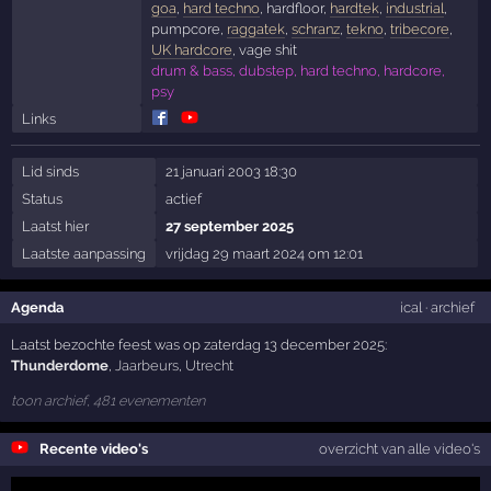
goa
,
hard techno
, hardfloor,
hardtek
,
industrial
,
pumpcore,
raggatek
,
schranz
,
tekno
,
tribecore
,
UK hardcore
, vage shit
drum & bass, dubstep, hard techno, hardcore,
psy
Links
Lid sinds
21 januari 2003 18:30
Status
actief
Laatst hier
27 september 2025
Laatste aanpassing
vrijdag 29 maart 2024 om 12:01
Agenda
ical
·
archief
Laatst bezochte feest was op zaterdag 13 december 2025:
Thunderdome
,
Jaarbeurs
,
Utrecht
toon archief, 481 evenementen
Recente video's
overzicht van alle video's