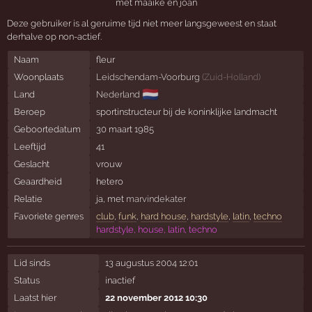
met maaike en joan
Deze gebruiker is al geruime tijd niet meer langsgeweest en staat
derhalve op non-actief.
Naam
fleur
Woonplaats
Leidschendam-Voorburg
(
Zuid-Holland
)
🇳🇱
Land
Nederland
Beroep
sportinstructeur bij de koninklijke landmacht
Geboortedatum
30 maart 1985
Leeftijd
41
Geslacht
vrouw
Geaardheid
hetero
Relatie
ja, met
marvindekater
Favoriete genres
club
,
funk
,
hard house
,
hardstyle
,
latin
,
techno
hardstyle, house, latin, techno
Lid sinds
13 augustus 2004 12:01
Status
inactief
Laatst hier
22 november 2012 10:30