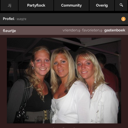
Jij
Partyflock
Community
Overig
🔍
Profiel
· 112972
vrienden
·
favorieten
·
gastenboek
fleurtje
,9
,9