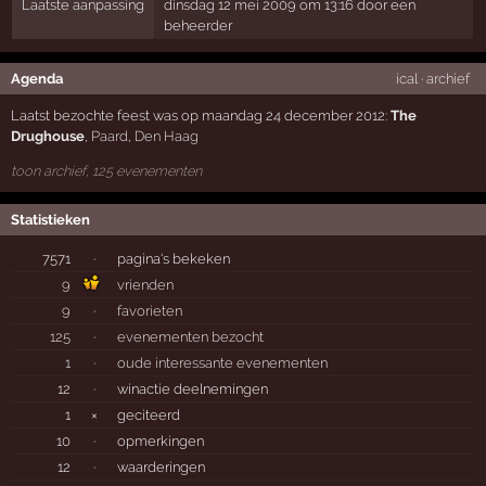
Laatste aanpassing
dinsdag 12 mei 2009 om 13:16 door een
beheerder
Agenda
ical
·
archief
Laatst bezochte feest was op maandag 24 december 2012:
The
Drughouse
,
Paard
,
Den Haag
toon archief, 125 evenementen
Statistieken
7571
·
pagina's bekeken
9
vrienden
9
·
favorieten
125
·
evenementen bezocht
1
·
oude interessante evenementen
12
·
winactie deelnemingen
1
×
geciteerd
10
·
opmerkingen
12
·
waarderingen