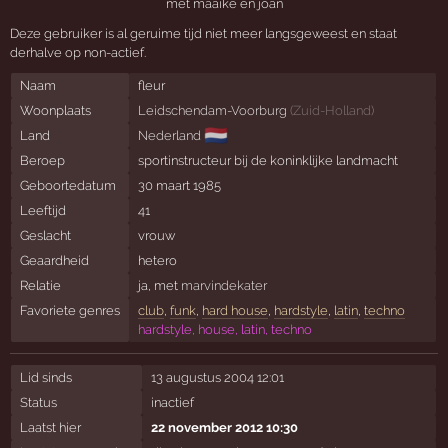
met maaike en joan
Deze gebruiker is al geruime tijd niet meer langsgeweest en staat
derhalve op non-actief.
Naam
fleur
Woonplaats
Leidschendam-Voorburg
(
Zuid-Holland
)
🇳🇱
Land
Nederland
Beroep
sportinstructeur bij de koninklijke landmacht
Geboortedatum
30 maart 1985
Leeftijd
41
Geslacht
vrouw
Geaardheid
hetero
Relatie
ja, met
marvindekater
Favoriete genres
club
,
funk
,
hard house
,
hardstyle
,
latin
,
techno
hardstyle, house, latin, techno
Lid sinds
13 augustus 2004 12:01
Status
inactief
Laatst hier
22 november 2012 10:30