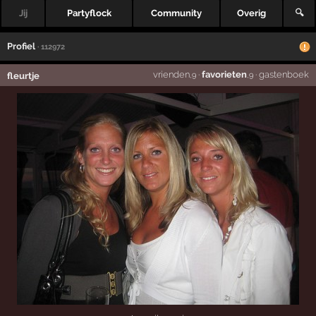
Jij
Partyflock
Community
Overig
🔍
Profiel
· 112972
vrienden
·
favorieten
·
gastenboek
fleurtje
,9
,9