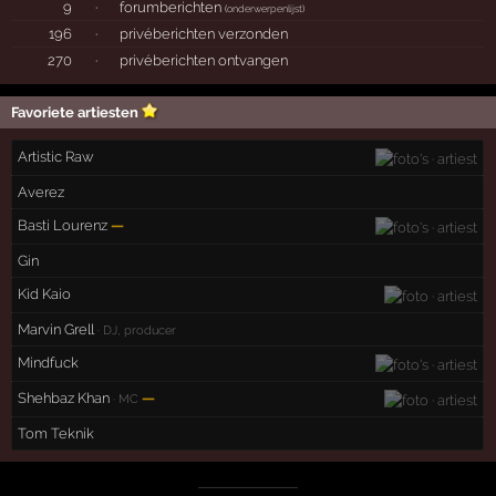
9
·
forumberichten
(
onderwerpenlijst
)
196
·
privéberichten verzonden
270
·
privéberichten ontvangen
Favoriete artiesten
Artistic Raw
Averez
Basti Lourenz
—
Gin
Kid Kaio
Marvin Grell
· DJ, producer
Mindfuck
Shehbaz Khan
—
· MC
Tom Teknik