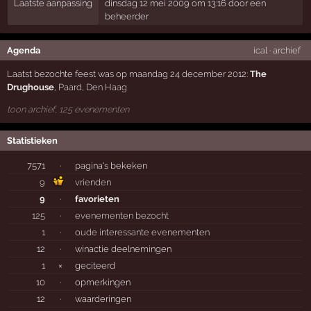
Laatste aanpassing
dinsdag 12 mei 2009 om 13:16 door een
beheerder
Agenda
ical
·
archief
Laatst bezochte feest was op maandag 24 december 2012:
The
Drughouse
,
Paard
,
Den Haag
toon archief, 125 evenementen
Statistieken
7571
·
pagina's bekeken
9
vrienden
9
·
favorieten
125
·
evenementen bezocht
1
·
oude interessante evenementen
12
·
winactie deelnemingen
1
×
geciteerd
10
·
opmerkingen
12
·
waarderingen