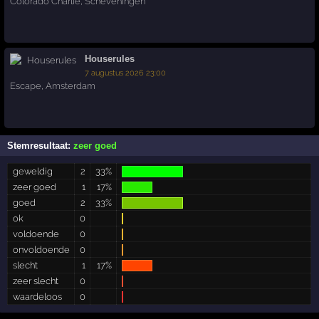
Colorado Charlie
,
Scheveningen
Houserules
7 augustus 2026 23:00
Escape
,
Amsterdam
Stemresultaat:
zeer goed
geweldig
2
33%
zeer goed
1
17%
goed
2
33%
ok
0
voldoende
0
onvoldoende
0
slecht
1
17%
zeer slecht
0
waardeloos
0