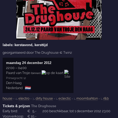
labels:
kerstavond, kersttijd
georganiseerd door
The Drughouse
⊂
Twinz
maandag 24 december 2012
22:00
–
04:00
Paard van Troje
(binnen)
Prinsegracht 12
Den Haag
🇳🇱
Nederland
house
,
electro
,
dirty house
,
eclectic
,
moombahton
,
r&b
× 4
× 3
× 1
× 1
× 1
Tickets & prijzen
The Drughouse
Early bird:
€
5
,-
200 beschikbaar, tot 1 december 2012 23:00
Voorverkoop:
€
10
,-