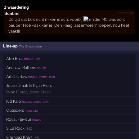
1 waardering
2012-12-27
Bonbini
De tijd dat DJ's echt mixen is echt voorbij
en die MC was echt
pauper. Hoe vaak kan je "Den Haag laat je horen" roepen, nou heel
vaak!!!
Line-up
The Drughouse
Afro Bros
house, latin
Andrew Mathers
house
Artistic Raw
house, trance, latin
Jesse Draak & Ryan Fieret
Ryan Fieret
,
Jesse Draak
Kid Kaio
house, trance, latin
Outsiders
hardstyle
Royal Flavour
house
S La Rock
· MC
Shehbaz Khan
· MC