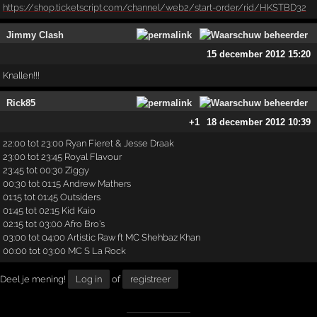
https://shop.ticketscript.com/channel/web2/start-order/rid/HKSTBD32
Jimmy Clash
15 december 2012 15:20
Knallen!!!
Rick85
+1
18 december 2012 10:39
22:00 tot 23:00 Ryan Fieret & Jesse Draak
23:00 tot 23:45 Royal Flavour
23:45 tot 00:30 Ziggy
00:30 tot 01:15 Andrew Mathers
01:15 tot 01:45 Outsiders
01:45 tot 02:15 Kid Kaio
02:15 tot 03:00 Afro Bro’s
03:00 tot 04:00 Artistic Raw ft MC Shehbaz Khan
00:00 tot 03:00 MC S La Rock
Deel je mening!
Log in
of
registreer