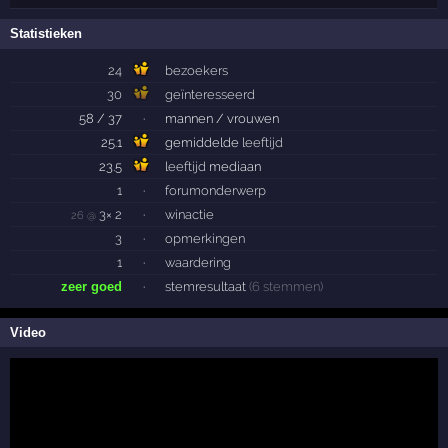
Statistieken
24
bezoekers
30
geïnteresseerd
58 / 37
·
mannen / vrouwen
25.1
gemiddelde
leeftijd
23.5
leeftijd
mediaan
1
·
forumonderwerp
3× 2
·
winactie
26 @
3
·
opmerkingen
1
·
waardering
zeer goed
·
stemresultaat
(6 stemmen)
Video