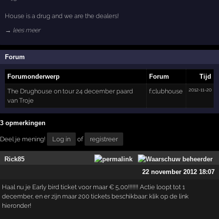
House is a drug and we are the dealers!
→ lees meer
Forum
Forumonderwerp
Forum
Tijd
2012-11-20
The Drughouse on tour 24 december paard
f:clubhouse
van Troje
3 opmerkingen
Deel je mening!
Log in
of
registreer
Rick85
22 november 2012 18:07
Haal nu je Early bird ticket voor maar € 5,00!!!!!!! Actie loopt tot 1
december, en er zijn maar 200 tickets beschikbaar: klik op de link
hieronder!