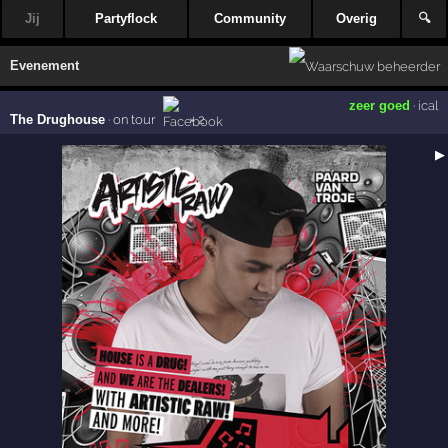
Jij
Partyflock
Community
Overig
🔍
Evenement
zeer goed
·
ical
The Drughouse
·
on tour
× 2
▶