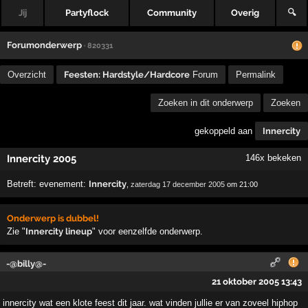
Jij
Partyflock
Community
Overig
🔍
Forumonderwerp
· 820331
Overzicht
Feesten: Hardstyle/Hardcore
Forum
Permalink
Zoeken in dit onderwerp
Zoeken
gekoppeld aan
Innercity
Innercity 2005
146x bekeken
Betreft:
evenement:
Innercity
,
zaterdag 17 december 2005
om 21:00
Onderwerp is dubbel!
Zie "
Innercity lineup
" voor eenzelfde onderwerp.
-@billy@-
21 oktober 2005 13:43
innercity wat een klote feest dit jaar. wat vinden jullie er van zoveel hiphop