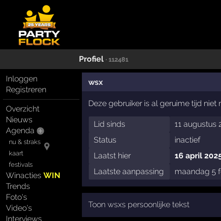
Profiel
· 112481
Inloggen
wsx
Registreren
Deze gebruiker is al geruime tijd nie
Overzicht
Nieuws
Lid sinds
11 augustus 
Agenda
Status
inactief
nu & straks
kaart
Laatst hier
16 april 202
festivals
Laatste aanpassing
maandag 5 f
Winacties
WIN
Trends
Foto's
Toon wsxs persoonlijke tekst
Video's
Interviews