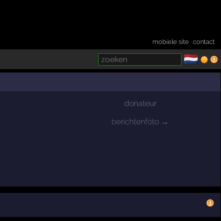
mobiele site
·
contact
🇳🇱
­
donateur
berichtenfoto →