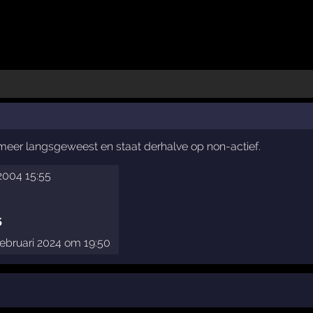
t meer langsgeweest en staat derhalve op non-actief.
2004 15:55
5
ebruari 2024 om 19:50