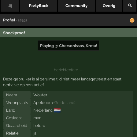
Jij
Partyflock
Community
Overig
🔍
Profiel
· 28392
Shockproof
Playing @ Chersonissos, Kreta!
berichtenfoto →
Deze gebruiker is al geruime tijd niet meer langsgeweest en staat
derhalve op non-actief.
Naam
Wouter
Woonplaats
Apeldoorn
(
Gelderland
)
🇳🇱
Land
Nederland
Geslacht
man
Geaardheid
hetero
Relatie
ja