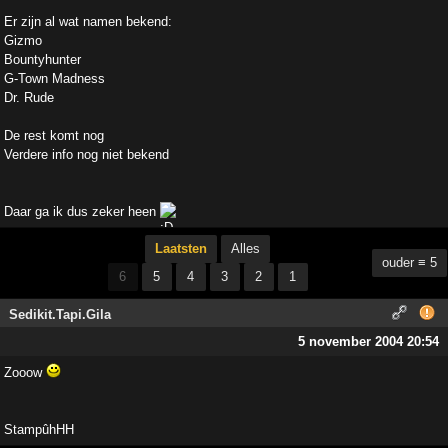
Er zijn al wat namen bekend:
Gizmo
Bountyhunter
G-Town Madness
Dr. Rude
De rest komt nog
Verdere info nog niet bekend
Daar ga ik dus zeker heen
Laatsten
Alles
ouder ≡ 5
6
5
4
3
2
1
Sedikit.Tapi.Gila
5 november 2004 20:54
Zooow
StampûhHH