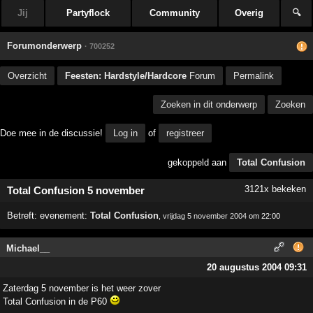
Jij
Partyflock
Community
Overig
🔍
Forumonderwerp
· 700252
Overzicht
Feesten: Hardstyle/Hardcore
Forum
Permalink
Zoeken in dit onderwerp
Zoeken
Doe mee in de discussie!
Log in
of
registreer
gekoppeld aan
Total Confusion
3121x bekeken
Total Confusion 5 november
Betreft:
evenement:
Total Confusion
,
vrijdag 5 november 2004
om 22:00
Michael__
20 augustus 2004 09:31
Zaterdag 5 november is het weer zover
Total Confusion in de P60