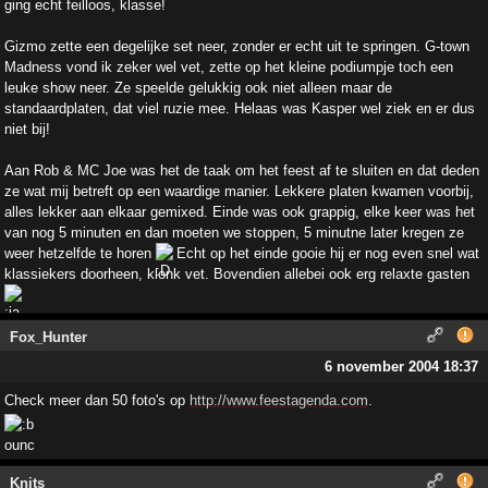
ging echt feilloos, klasse!
Gizmo zette een degelijke set neer, zonder er echt uit te springen. G-town
Madness vond ik zeker wel vet, zette op het kleine podiumpje toch een
leuke show neer. Ze speelde gelukkig ook niet alleen maar de
standaardplaten, dat viel ruzie mee. Helaas was Kasper wel ziek en er dus
niet bij!
Aan Rob & MC Joe was het de taak om het feest af te sluiten en dat deden
ze wat mij betreft op een waardige manier. Lekkere platen kwamen voorbij,
alles lekker aan elkaar gemixed. Einde was ook grappig, elke keer was het
van nog 5 minuten en dan moeten we stoppen, 5 minutne later kregen ze
weer hetzelfde te horen
Echt op het einde gooie hij er nog even snel wat
klassiekers doorheen, klonk vet. Bovendien allebei ook erg relaxte gasten
Fox_Hunter
6 november 2004 18:37
Check meer dan 50 foto's op
http://www.feestagenda.com
.
Knits