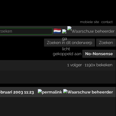
mobiele site
·
contact
🇳🇱
­
Zoeken in dit onderwerp
Zoeken
gekoppeld aan
No-Nonsense
1 volger · 1190x bekeken
ebruari 2003 11:23