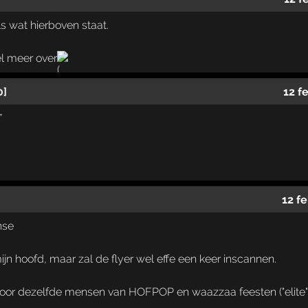
ls wat hierboven staat.
el meer over
0]
12 f
*
12 f
nse
 mijn hoofd, maar zal de flyer wel effe een keer inscannen.
or dezelfde mensen van HOFPOP en waazzaa feesten ("elite" i