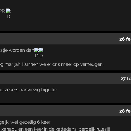
 PR
26 fe
stje worden dan
eg mar jah..Kunnen we er ons meer op verheugen.
27 f
 zekers aanwezig bij jullie
28 fe
. wel gezellig 6 keer
 xanadu en een keer in de kattedans. bergeijk rules!!!