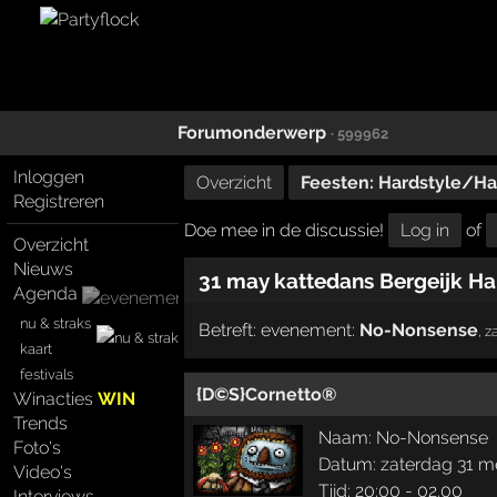
Forumonderwerp
· 599962
Inloggen
Overzicht
Feesten: Hardstyle/H
Registreren
Doe mee in de discussie!
Log in
of
Overzicht
Nieuws
31 may kattedans Bergeijk Har
Agenda
nu & straks
Betreft:
evenement:
No-Nonsense
,
z
kaart
festivals
{D©S}Cornetto®
Winacties
WIN
Trends
Naam: No-Nonsense
Foto's
Datum: zaterdag 31 m
Video's
Tijd: 20:00 - 02.00
Interviews