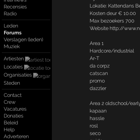
Lokatie: Kattendans Be
Recensies
Kosten deur € 10.00
Radio
Max bezoekers 700
Leden
Website http://www.
Forums
Verslagen (leden)
Area 1
Muziek
Hardcore/industrial
Ar-T
Artiesten
da corpz
Locaties
catscan
Organisaties
promo
Steden
dazzler
Contact
Crew
Area 2 oldschool/earl
Vacatures
kapaan
Donaties
hassle
Beleid
rosl
Help
seco
Adverteren