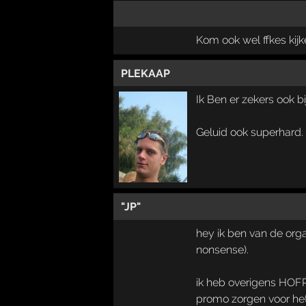
Kom ook wel ffkes kijke
PLEKAAP
Ik Ben er zekers ook b
Geluid ook superhard.
"JP"
hey ik ben van de orga
nonsense).
ik heb overigens HOF
promo zorgen voor het