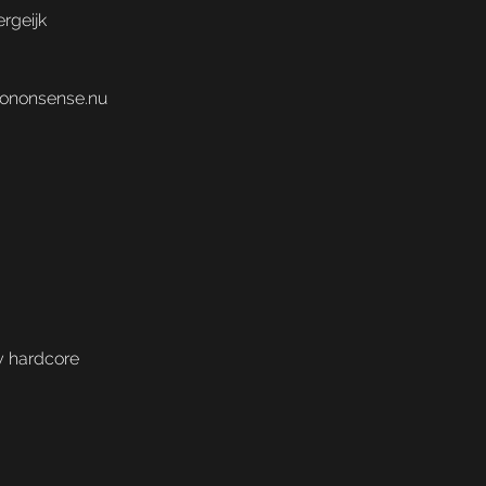
rgeijk
nononsense.nu
y hardcore