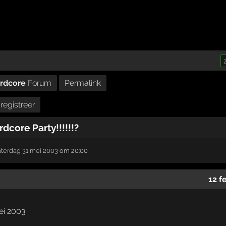
ardcore
Forum
Permalink
registreer
dcore Party!!!!!!?
aterdag 31 mei 2003
om 20:00
12 f
ei 2003