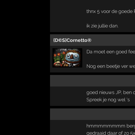
thnx 5 voor de goede
ik zie jullie dan.
{D©S}Cornetto®
Da moet een goed fee
Nog een beetje ver w
goed nieuws JP, ben op
Spreek je nog wel 's
hmmmmmmmm bergeijk
gedraaid daar of zo 5x