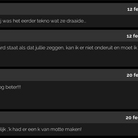
12 f
 was het eerder tekno wat ze draaide...
12 f
ard staat als dat jullie zeggen, kan ik er niet onderuit en moet i
20 f
og beter!!!
20 fe
elijk ,'k had er een k van motte maken!