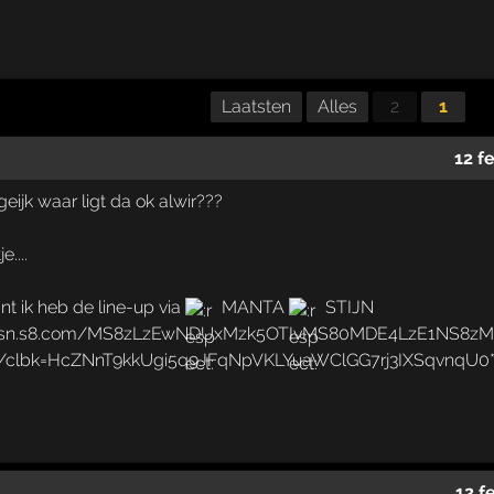
Laatsten
Alles
2
1
12 f
waar ligt da ok alwir???
....
t ik heb de line-up via
MANTA
STIJN
12 f