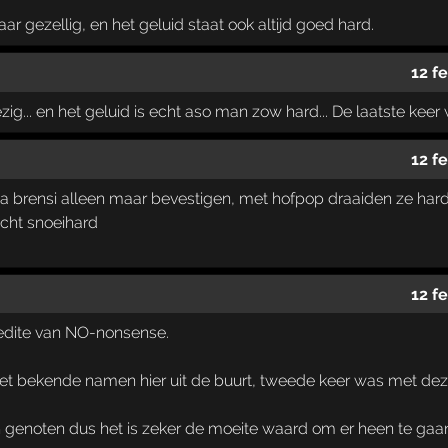
aar gezellig, en het geluid staat ook altijd goed hard.
12 f
g... en het geluid is echt aso man zow hard... De laatste keer w
12 f
 brensi alleen maar bevestigen, met hofpop draaiden ze hard
echt snoeihard
12 f
edite van NO-nonsense.
met bekende namen hier uit de buurt, tweede keer was met 
en genoten dus het is zeker de moeite waard om er heen te gaa