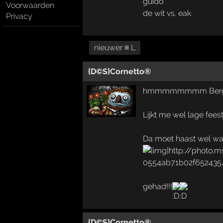
guido
Voorwaarden
de wit vs. eak
Privacy
nieuwer ≡ L
{D©S}Cornetto®
hmmmmmmmm Bergeijk 
Lijkt me wel lage feestje
Da moet haast wel wan
gehad!!!
{D©S}Cornetto®