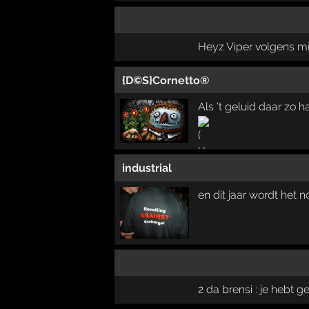
Heyz Viper volgens mij
{D©S}Cornetto®
Als 't geluid daar zo h
industrial
en dit jaar wordt het n
2 da brensi : je hebt g