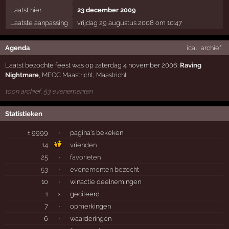
Laatst hier
23 december 2009
Laatste aanpassing
vrijdag 29 augustus 2008 om 10:47
Agenda
ical
·
archief
Laatst bezochte feest was op zaterdag 4 november 2006:
Raving
Nightmare
,
MECC Maastricht
,
Maastricht
toon archief, 53 evenementen
Statistieken
± 9999
·
pagina's bekeken
14
vrienden
25
·
favorieten
53
·
evenementen bezocht
10
·
winactie deelnemingen
1
×
geciteerd
7
·
opmerkingen
6
·
waarderingen