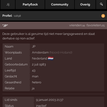
Jij
Partyflock
Community
Overig
🔍
Profiel
· 11898
vrienden
·
favorieten
"JP"
,14
,25
Deze gebruiker is al geruime tijd niet meer langsgeweest en staat
derhalve op non-actief.
Naam
JP
Woonplaats
Amsterdam
(
Noord-Holland
)
🇳🇱
Land
Nederland
Geboortedatum
2 juli 1983
Leeftijd
43
Geslacht
man
Geaardheid
hetero
Relatie
ja
Lid sinds
9 januari 2003 21:37
Status
inactief