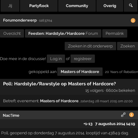
Jij
Partyflock
Community
Overig
🔍
Forumonderwerp
· 1163704
Overzicht
Feesten: Hardstyle/Hardcore
Forum
Permalink
Zoeken in dit onderwerp
Zoeken
Doe mee in de discussie!
Log in
of
registreer
gekoppeld aan
Masters of Hardcore
· 20 Years of Rebellion
Poll: Hardstyle/Rawstyle op Masters of Hardcore?
15 volgers · 6600x bekeken
Betreft:
evenement:
Masters of Hardcore
,
zaterdag 28 maart 2015
om 22:00
Nac†ime
+1
-13
7 augustus 2014 14:19
Poll
, geopend op donderdag 7 augustus 2014, looptijd van 4384.9 dag.