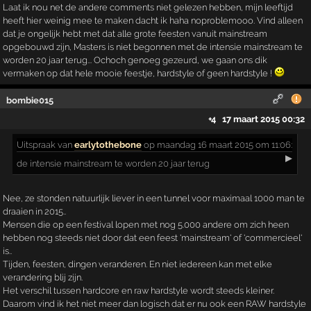
Laat ik nou net de andere comments niet gelezen hebben, mijn leeftijd
heeft hier weinig mee te maken dacht ik haha noproblemooo. Vind alleen
dat je ongelijk hebt met dat alle grote feesten vanuit mainstream
opgebouwd zijn, Masters is niet begonnen met de intensie mainstream te
worden 20 jaar terug... Ochoch genoeg gezeurd, we gaan ons dik
vermaken op dat hele mooie feestje, hardstyle of geen hardstyle !
bombie015
+4
17 maart 2015 00:32
Uitspraak
van
earlytothebone
op maandag 16 maart 2015 om 11:06:
▶
de intensie mainstream te worden 20 jaar terug
Nee, ze stonden natuurlijk liever in een tunnel voor maximaal 1000 man te
draaien in 2015..
Mensen die op een festival lopen met nog 5.000 andere om zich heen
hebben nog steeds niet door dat een feest 'mainstream' of 'commercieel'
is..
Tijden, feesten, dingen veranderen. En niet iedereen kan met elke
verandering blij zijn.
Het verschil tussen hardcore en raw hardstyle wordt steeds kleiner.
Daarom vind ik het niet meer dan logisch dat er nu ook een RAW hardstyle