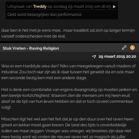
Uitspraak
van
Treddy
op zondag 29 maart 2015 om 16:05:
▶
Geld word belangrijker dan performance.
daar ben ik het met je eens mee... maar kwaliteit zal zich op langer termijn
vanzelf onderscheiden met de rest.
Stuk Vreten - Raving Religion
+7
29 maart 2015 20:20
Was er een Hardstyle area dan? Niks van meegekregen vanuit masters of
industrial. Zou toch raar zijn als ik daar tussen het geweld sta en ook maar
een seconde bezig ben met een andere stage.
Het is denk een combinatie van ergens dwangmatig op moeten janken en
een beetje kortzichtigheid. Waarom zien de mensen om mij heen eruit
alsof ze de tijd van hun leven hebben en dat er toch zoveel commentaar
volgt.
Misschien ligt het wel aan het feit dat je op den duur over het raven heen
groeit en lekker moet gaan breien. De tand des tijds is onverbiddelijk
zullen we maar zeggen. Vroeger was vroeger, wij broekies zijn daar niet
mee bezig want wij vinden de nieuwe raves net zo magisch als jullie