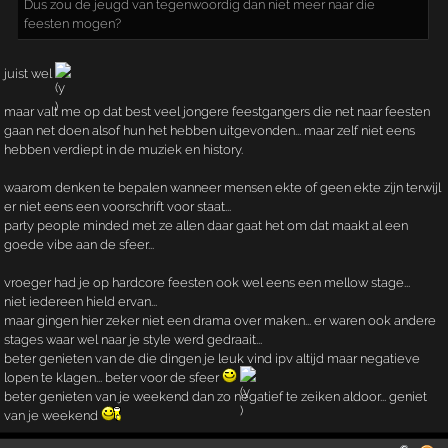
Dus zou de jeugd van tegenwoordig dan niet meer naar die
feesten mogen?
juist wel
maar valt me op dat best veel jongere feestgangers die net naar feesten
gaan net doen alsof hun het hebben uitgevonden... maar zelf niet eens
hebben verdiept in de muziek en history.
waarom denken te bepalen wanneer mensen ekte of geen ekte zijn terwijl
er niet eens een voorschrift voor staat...
party people minded met ze allen daar gaat het om dat maakt al een
goede vibe aan de sfeer...
vroeger had je op hardcore feesten ook wel eens een mellow stage...
niet iedereen hield ervan...
maar gingen hier zeker niet een drama over maken... er waren ook andere
stages waar wel naar je style werd gedraait...
beter genieten van de die dingen je leuk vind ipv altijd maar negatieve
lopen te klagen... beter voor de sfeer
beter genieten van je weekend dan zo negatief te zeiken aldoor... geniet
van je weekend