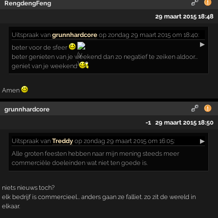
RengdengFeng
29 maart 2015 18:48
Uitspraak
van
grunnhardcore
op zondag 29 maart 2015 om 18:40:
▶
beter voor de sfeer
beter genieten van je weekend dan zo negatief te zeiken aldoor...
geniet van je weekend
Amen
grunnhardcore
-1
29 maart 2015 18:50
Uitspraak
van
Treddy
op zondag 29 maart 2015 om 16:05:
▶
Alle groten feesten hebben naar mijn mening steeds meer
commerciële doeleinden wat niet ten goede is.
niets nieuws toch?
elk bedrijf is commercieel... anders gaan ze falliet. zo zit de wereld in
elkaar.