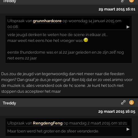
Treddy
29 maart 2015 16:01
Uitspraak
van
grunnhardcore
op woensdag 14 januari 2015 om
00:08:
▶
vele jeugd denken te weten hoe de scene in elkaar zit...
maar weet niet eens hoe het vroeger was
eerste thunderdome was er al 22 jaar geleden en ze zijn zelf nog
niet eens 22 jaar
Dus zou de jeugd van tegenwoordig dan niet meer naar die feesten
mogen? Dan graaf je dus je eigen graf. Ben blij dat er zo veel animo voor
de muziek is, alles veranderd ook de hc scene. Je kunt het toch niet
stoppen dus accepteer het maar
Treddy
29 maart 2015 16:05
Uitspraak
van
RengdengFeng
op maandag 2 maart 2015 om 10:21:
▶
Maar toen werd het groter en de sfeer veranderde.