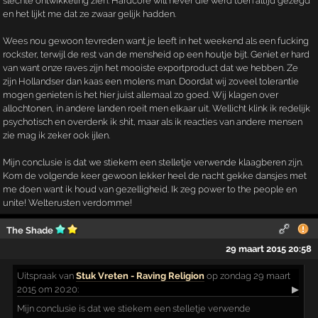
slechte ontwikkeling zien. Hardcore will never die werd toen altijd gezegd
en het lijkt me dat ze zwaar gelijk hadden.
Wees nou gewoon tevreden want je leeft in het weekend als een fucking
rockster, terwijl de rest van de mensheid op een houtje bijt. Geniet er hard
van want onze raves zijn het mooiste exportproduct dat we hebben. Ze
zijn Hollandser dan kaas een molens man. Doordat wij zoveel tolerantie
mogen genieten is het hier juist allemaal zo goed. Wij klagen over
allochtonen, in andere landen roeit men elkaar uit. Wellicht klink ik redelijk
psychotisch en overdenk ik shit, maar als ik reacties van andere mensen
zie mag ik zeker ook ijlen.
Mijn conclusie is dat we stiekem een stelletje verwende klaagberen zijn.
Kom de volgende keer gewoon lekker heel de nacht gekke dansjes met
me doen want ik houd van gezelligheid. Ik zeg power to the people en
unite! Welterusten verdomme!
The Shade
29 maart 2015 20:58
Uitspraak
van
Stuk Vreten - Raving Religion
op zondag 29 maart
2015 om 20:20:
▶
Mijn conclusie is dat we stiekem een stelletje verwende