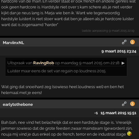
hardcore van de main. En verder staat er ook french en andere genres wat
ook geen hardcore is. Hardstyle niet over 1 kam schere als je niet verder
kijkt dan je neus lang is. Marja wie ben ik. Want wie tegenwoordig
hardstyle luistert is niet stoer want dat ben je alleen als je hardcore luister
want dat is zogenaamd "harder"
laatste aanpassing
9 maart 2015 22:19
MarviinxNL
9 maart 2015 23:24
Uitspraak
van
RavingRob
op maandag 9 maart 2015 om 22:18:
▶
Luister maar eens de set van regain op loudness 2015
Wat ging dat snoeihard zeg (sowieso heel loudness wel) en ben het
helemaal met je eens!
earlytothebone
-1
15 maart 2015 15:51
Bah bah, nee vind het belachelijk dat er een hardstyle stage is.. Vreselijk
jammer sowieso dat de grote feesten zwaar mainsteam (geworden) zijn,
nouja mij vind je dus enkel op de french, terror en de industrial stage