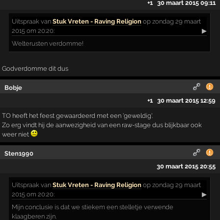
+1
30 maart 2015 09:11
Uitspraak
van
Stuk Vreten - Raving Religion
op zondag 29 maart
2015 om 20:20:
▶
Welterusten verdomme!
Godverdomme dit dus
Bobje
+1
30 maart 2015 12:59
TO heeft het feest gewaardeerd met een 'geweldig'.
Zo erg vindt hij de aanwezigheid van een raw-stage dus blijkbaar ook
weer niet
Sten1990
30 maart 2015 20:55
Uitspraak
van
Stuk Vreten - Raving Religion
op zondag 29 maart
2015 om 20:20:
▶
Mijn conclusie is dat we stiekem een stelletje verwende
klaagberen zijn.