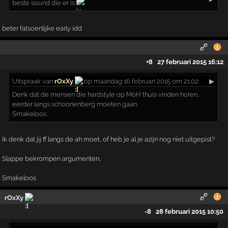
beste sound die er is
beter fatsoenlijke early idd
+8
27 februari 2015 16:12
Uitspraak
van
rOxXy
op maandag 16 februari 2015 om 21:02:
▶
Denk dat de mensen die hardstyle op MoH thuis vinden horen,
eerder langs schoonenberg moeten gaan.
Smakeloos.
Ik denk dat jij ff langs de ah moet, of heb je al je azijn nog niet uitgepist?
Slappe bekrompen argumenten,
Smakeloos
rOxXy
-8
28 februari 2015 10:50