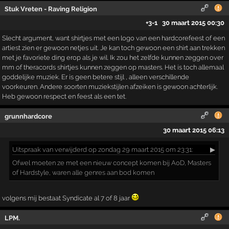
Stuk Vreten - Raving Religion
+3
-1
30 maart 2015 00:30
Slecht argument, want shirtjes met een logo van een hardcorefeest of een
artiest zien er gewoon netjes uit. Je kan toch gewoon een shirt aan trekken
met je favoriete ding erop als je wil. Ik zou het zelfde kunnen zeggen over
mm of theracords shirtjes kunnen zeggen op masters. Het is toch allemaal
goddelijke muziek. Er is geen betere stijl , alleen verschillende
voorkeuren. Andere soorten muziekstijlen afzeiken is gewoon achterlijk.
Heb gewoon respect en feest als een tet.
grunnhardcore
30 maart 2015 06:13
Uitspraak
van verwijderd op zondag 29 maart 2015 om 23:31:
▶
Ofwel moeten ze met een nieuw concept komen bij AoD, Masters
of Hardstyle, waren alle genres aan bod komen
volgens mij bestaat Syndicate al 7 of 8 jaar
LPM.