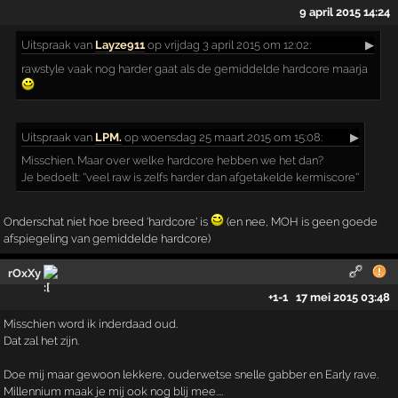
9 april 2015 14:24
Uitspraak
van
Layze911
op vrijdag 3 april 2015 om 12:02:
▶
rawstyle vaak nog harder gaat als de gemiddelde hardcore maarja
Uitspraak
van
LPM.
op woensdag 25 maart 2015 om 15:08:
▶
Misschien. Maar over welke hardcore hebben we het dan?
Je bedoelt: ''veel raw is zelfs harder dan afgetakelde kermiscore''
Onderschat niet hoe breed 'hardcore' is
(en nee, MOH is geen goede
afspiegeling van gemiddelde hardcore)
rOxXy
+1
-1
17 mei 2015 03:48
Misschien word ik inderdaad oud.
Dat zal het zijn.
Doe mij maar gewoon lekkere, ouderwetse snelle gabber en Early rave.
Millennium maak je mij ook nog blij mee....