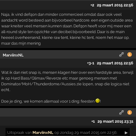
+2
29 maart 2015 22:56
Naja, ik vind defqon dan minder commercieel omdat daar ook veel
aandacht word besteed aan bijvoorbeel hardcore. een eigen outside area
waar kneiter veel mensen kunnen staan. Defqon heeft voor mij meer een
all-round style ten opzichte van decibel bijvoorbeeld. Daar is de main
heeeel overheersend, kleine raw tent, kleine hc tent, noem het maar op.
maar das mijn mening
MarviinxNL
+3
-1
29 maart 2015 22:56
Wat ik dan niet snap is, mensen klagen hier over een hardstyle area, terwijl
ik op Hard Bass/Qlimax/Reverze etc maar genoeg mensen met
Dominator/MoH/Thunderdome/Aussies zie lopen, snap die logica niet
echt..
Doe je ding, we komen allemaal voor 1 ding: feesten
!
+1
29 maart 2015 23:31
Uitspraak
van
MarviinxNL
op zondag 29 maart 2015 om 22:56:
▶