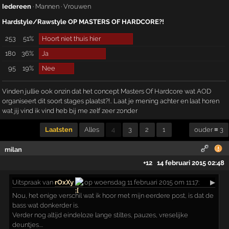
Iedereen
·
Mannen
·
Vrouwen
Hardstyle/Rawstyle OP MASTERS OF HARDCORE?!
253
51%
Hoort niet thuis hier
180
36%
Ja
95
19%
Nee
Vinden jullie ook onzin dat het concept Masters Of Hardcore wat AOD
organiseert dit soort stages plaatst?!.. Laat je mening achter en laat horen
wat jij vind ik vind heb bij me zelf zeer zonder
Laatsten
Alles
4
3
2
1
ouder ≡ 3
milan
+12
14 februari 2015 02:48
Uitspraak
van
rOxXy
op woensdag 11 februari 2015 om 11:17:
▶
Nou, het enige verschil wat ik hoor met mijn eerdere post, is dat de
bass wat donkerder is.
Verder nog altijd eindeloze lange stiltes, pauzes, vreselijke
deuntjes....