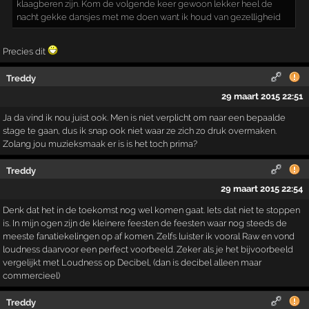
klaagberen zijn. Kom de volgende keer gewoon lekker heel de
nacht gekke dansjes met me doen want ik houd van gezelligheid
Precies dit
Treddy
29 maart 2015 22:51
Ja da vind ik nou juist ook. Men is niet verplicht om naar een bepaalde
stage te gaan, dus ik snap ook niet waar ze zich zo druk overmaken.
Zolang jou muzieksmaak er is is het toch prima?
Treddy
29 maart 2015 22:54
Denk dat het in de toekomst nog wel komen gaat. Iets dat niet te stoppen
is. In mijn ogen zijn de kleinere feesten de feesten waar nog steeds de
meeste fanatiekelingen op af komen. Zelfs luister ik vooral Raw en vond
loudness daarvoor een perfect voorbeeld. Zeker als je het bijvoorbeeld
vergelijkt met Loudness op Decibel, (dan is decibel alleen maar
commercieel)
Treddy