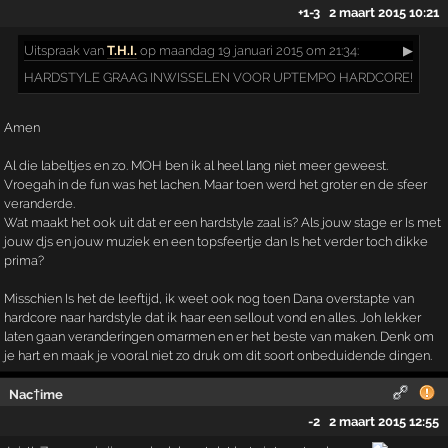
+1
-3
2 maart 2015 10:21
Uitspraak
van
T.H.I.
op maandag 19 januari 2015 om 21:34:
▶
HARDSTYLE GRAAG INWISSELEN VOOR UPTEMPO HARDCORE!
Amen
Al die labeltjes en zo. MOH ben ik al heel lang niet meer geweest.
Vroegah in de fun was het lachen. Maar toen werd het groter en de sfeer
veranderde.
Wat maakt het ook uit dat er een hardstyle zaal is? Als jouw stage er Is met
jouw djs en jouw muziek en een topsfeertje dan Is het verder toch dikke
prima?
Misschien Is het de leeftijd, ik weet ook nog toen Dana overstapte van
hardcore naar hardstyle dat ik haar een sellout vond en alles. Joh lekker
laten gaan veranderingen omarmen en er het beste van maken. Denk om
je hart en maak je vooral niet zo druk om dit soort onbeduidende dingen.
Nac†ime
-2
2 maart 2015 12:55