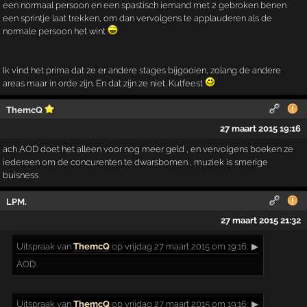
een normaal persoon en een spastisch iemand met 2 gebroken benen
een sprintje laat trekken, om dan vervolgens te applauderen als de
normale persoon het wint
Ik vind het prima dat ze er andere stages bijgooien, zolang de andere
areas maar in orde zijn. En dat zijn ze niet. Kutfeest
ThemcQ
27 maart 2015 19:16
ach AOD doet het alleen voor nog meer geld , en vervolgens boeken ze
iedereen om de concurenten te dwarsbomen , muziek is smerige
buisness
LPM.
27 maart 2015 21:32
Uitspraak
van
ThemcQ
op vrijdag 27 maart 2015 om 19:16:
▶
AOD
Uitspraak
van
ThemcQ
op vrijdag 27 maart 2015 om 19:16:
▶