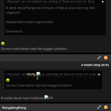
Uitspraak
van verwijderd op vrijdag 27 februari 2015 om 16:12:
▶
Ik denk dat jij ff langs de ah moet, of heb je al je azijn nog niet
uitgepist?
Slappe bekrompen argumenten,
Smakeloos
Ga nou maar lekker naar die bagger luisteren....
2 maart 2015 10:01
Uitspraak
van
rOxXy
op zaterdag 28 februari 2015 om 10:50:
▶
Ga nou maar lekker naar die bagger luisteren....
Ik luister liever naar Hardcore
RengdengFeng