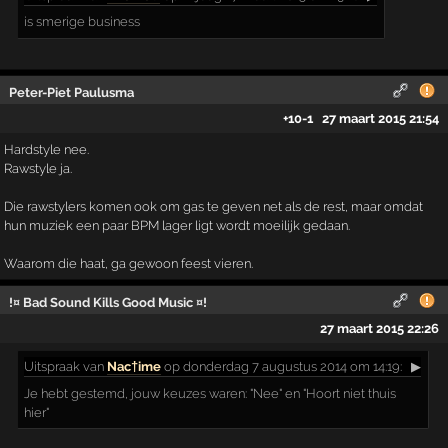
is smerige business
Peter-Piet Paulusma
+10
-1
27 maart 2015 21:54
Hardstyle nee.
Rawstyle ja.
Die rawstylers komen ook om gas te geven net als de rest, maar omdat
hun muziek een paar BPM lager ligt wordt moeilijk gedaan.
Waarom die haat, ga gewoon feest vieren.
!¤ Bad Sound Kills Good Music ¤!
27 maart 2015 22:26
Uitspraak
van
Nac†ime
op donderdag 7 augustus 2014 om 14:19:
▶
Je hebt gestemd, jouw keuzes waren: "Nee" en "Hoort niet thuis
hier"