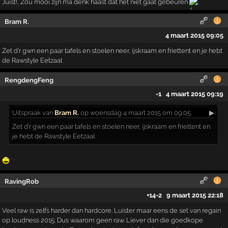
Juist!, Zou mooi zijn ma denk haast dat het niet gaat gebeuren
..
Bram R.
4 maart 2015 09:05
Zet d'r gwn een paar tafels en stoelen neer, ijskraam en friettent en je hebt
de Rawstyle Eetzaal
RengdengFeng
-1
4 maart 2015 09:19
Uitspraak
van
Bram R.
op woensdag 4 maart 2015 om 09:05:
▶
Zet d'r gwn een paar tafels en stoelen neer, ijskraam en friettent en
je hebt de Rawstyle Eetzaal
RavingRob
+14
-2
9 maart 2015 22:18
Veel raw is zelfs harder dan hardcore. Luister maar eens de set van regain
op loudness 2015. Dus waarom geen raw. Liever dan die goedkope