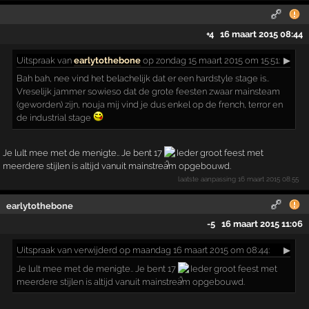
+4
16 maart 2015 08:44
Uitspraak
van
earlytothebone
op zondag 15 maart 2015 om 15:51:
▶
Bah bah, nee vind het belachelijk dat er een hardstyle stage is..
Vreselijk jammer sowieso dat de grote feesten zwaar mainsteam
(geworden) zijn, nouja mij vind je dus enkel op de french, terror en
de industrial stage
Je lult mee met de menigte.. Je bent 17
Ieder groot feest met
meerdere stijlen is altijd vanuit mainstream opgebouwd.
laatste aanpassing
16 maart 2015 08:55
earlytothebone
-5
16 maart 2015 11:06
Uitspraak
van verwijderd op maandag 16 maart 2015 om 08:44:
▶
Je lult mee met de menigte.. Je bent 17
Ieder groot feest met
meerdere stijlen is altijd vanuit mainstream opgebouwd.