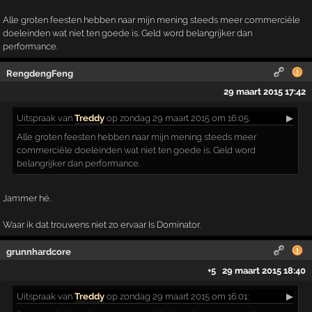
Alle groten feesten hebben naar mijn mening steeds meer commerciële
doeleinden wat niet ten goede is. Geld word belangrijker dan
performance.
RengdengFeng
29 maart 2015 17:42
Uitspraak
van
Treddy
op zondag 29 maart 2015 om 16:05:
▶
Alle groten feesten hebben naar mijn mening steeds meer
commerciële doeleinden wat niet ten goede is. Geld word
belangrijker dan performance.
Jammer hé.
Waar ik dat trouwens niet zo ervaar Is Dominator.
grunnhardcore
+5
29 maart 2015 18:40
Uitspraak
van
Treddy
op zondag 29 maart 2015 om 16:01:
▶