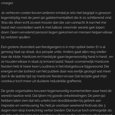
vroeger.
Je verheven voelen boven anderen omdat je iets niet begrijpt is gewoon
tegenstrijdig met de jaren 90 gabbermentaliteit die ik zo schitterend vind.
Was die sfeer echt zoveel mooier dan die van vannacht. Ik kan het me
haast niet voorstellen want ik met talloze vreemde wezels gek lopen
doen. Geen vervelend persoon tegen gekomen en mensen helpen elkaar
bij verloren spullen.
Een grotere diversiteit aan feestgangers is in mijn optiek beter. Er is al
genoeg haat op straat, dus people unite. Anders gaat alles nog sneller
naar de klote. Hardcore en Hardstyle gaan tegenwoordig hand in hand , en
ze houden elkaar in staat zij iemand laatst. Naast voornamelijk Hardcore
feesten heb ik twee keer Loudness in het klokgebouw bijgewoond. Die
energie en die losheid van het publiek daar was eerlijk gezegd wat meer
dan ik de laatste tijd op Hardcore feesten ervaar. Dat terzijde gaat mijn
voorkeur toch meer uit duistere industriële grafherrie.
De grote organisaties bouwen tegenwoordig evenementen waar heel de
wereld naartoe reist. Dat lijken mij goede ontwikkelingen. De jaren 90
hebben laten zien dat iets unieks kan doodbloeden bij gebrek aan
inspiratie en vernieuwing. Nu heb je voortaan weekend festivals die 3
dagen non-stop krankzinnig vertier bieden. Dat kun je toch onmogelijk als