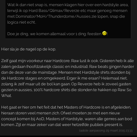
Wat ik dan niet snap is, mensen klagen hier over een hardstyle area,
terwijl ik op Hard Bass/Qlimax/Reverze etc maar genoeg mensen
met Dominator/MoH/Thunderdome/Aussies zie lopen, snap die
logica niet echt..
Doe je ding, we komen allemaal voor 1 ding: feesten
!
Hier sla je de nagel op de kop.
Zelf gaat mijn voorkeur naar Hardcore. Raw lust ik ook. Gisteren heb ik alle
zalen gedaan (hoofdzakelijk classic en industrial). Raw beats gingen harder
dan de deze van de mainstage. Mensen met Hardstyle shirts stonden bij
de Hardcore stages en omgekeerd. Erger ik me eraan? Helemaal niet,
zolang ik zelf maar uit de bol kan gaan. Op Reverze heb ik zoveel gasten
gezien in aussies, 100% hardcore shirts die stonden te hakken op Raw. So
What.
Het gaat er hier om het feit dat het Masters of Hardcore is en afgeleiden,
hieraan storen veel mensen zich. Ofwel moeten ze met een nieuw
concept komen bij AoD, Masters of Hardstyle, waren alle genres aan bod
komen. Zijt er maar zeker van dat weer hetzelfde publiek present is.
laatste aanpassing
29 maart 2015 23:33