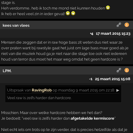
stage is.
Heh verdomme.. heb ik toch me mond niet kunnen houden
Ik heb er heel veel zin in ieder geval!
kees van vlees
+4
17 maart 2015 15:23
Mensen die zeggen dat er in raw hoge bass zit weten dus niet waar ze
over praten want bij rawstyle gaat het juist om lage bass maar goed als je
niet van die muziek houd ga je niet naar die stage toe ook niet iedereen
houd van terror dus moet het maar weg omdat het geen hardcore is ?
LPM.
-1
25 maart 2015 15:08
Uitspraak
van
RavingRob
op maandag 9 maart 2015 om 22:18:
▶
Veel raw is zelfs harder dan hardcore.
Misschien. Maar over welke hardcore hebben we het dan?
Je bedoelt: ''veel raw is zelfs harder dan
afgetakelde kermiscore
''
Niet echt iets om trots op te zijn verder, dat is precies hetzelfde als dat je