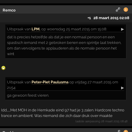
Remco
+1
28 maart 2015 02:08
Uitspraak
van
LPM.
op woensdag 25 maart 2015 om 15:08:
▶
dat is precies hetzelfde als dat je een normaal persoon en een
spastisch iemand met 2 gebroken benen een sprintje laat trekken,
om dan vervolgens te applauderen als de normale persoon het
wint
Uitspraak
van
Peter-Piet Paulusma
op vrijdag 27 maart 2015 om
21:54:
▶
ga gewoon feest vieren.
Idd,,,,Met MOH in de Hemkade eind 97 had je 3 zalen. Hardcore techno
trance en ambient. Was niemand die zich daar druk over maakte
laatste aanpassing
28 maart 2015 08:48