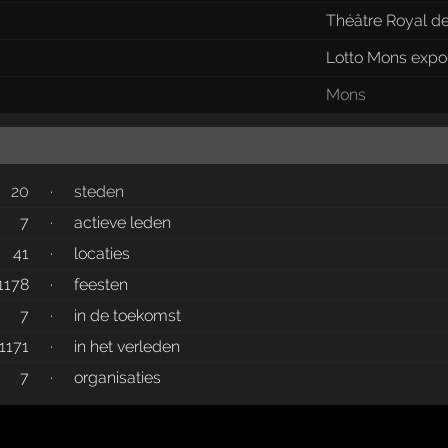
Théâtre Royal d
Lotto Mons expo
Mons
20
·
steden
7
·
actieve leden
41
·
locaties
1178
·
feesten
7
·
in de toekomst
1171
·
in het verleden
7
·
organisaties