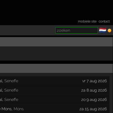
mobiele site
·
contact
🇳🇱
­
al
,
Seneffe
vr 7 aug 2026
al
,
Seneffe
za 8 aug 2026
al
,
Seneffe
zo 9 aug 2026
e Mons
,
Mons
za 15 aug 2026