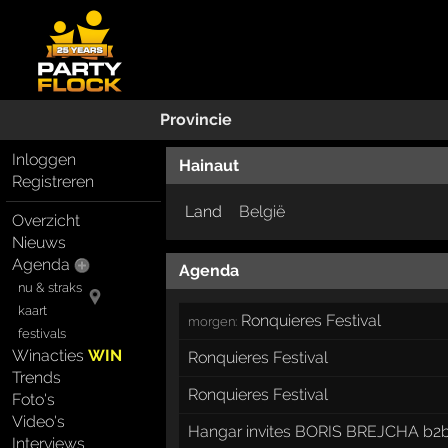
Provincie
Inloggen
Hainaut
Registreren
Land
België
Overzicht
Nieuws
Agenda
Agenda
nu & straks
kaart
Ronquieres Festival
morgen:
festivals
Winacties
WIN
Ronquieres Festival
Trends
Ronquieres Festival
Foto's
Video's
Hangar invites BORIS BREJCHA b2
Interviews