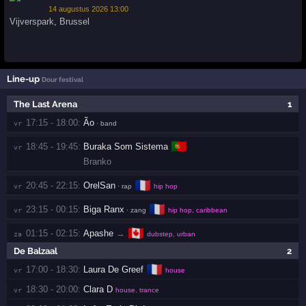
14 augustus 2026 13:00
Vijverspark
,
Brussel
Line-up
Dour festival
The Last Arena
1
17:15 - 18:00:
Ão
vr 
· band
🇵🇹
18:45 - 19:45:
Buraka Som Sistema
vr 
Branko
🇫🇷
20:45 - 22:15:
OrelSan
vr 
· rap
hip hop
🇫🇷
23:15 - 00:15:
Biga Ranx
vr 
· zang
hip hop, caribbean
🇨🇦
01:15 - 02:15:
Apashe
→
za 
dubstep, urban
De Balzaal
2
🇫🇷
17:00 - 18:30:
Laura De Greef
vr 
house
18:30 - 20:00:
Clara D
vr 
house, trance