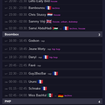
20:00 - 21:30:
Lefto Early Bird
vr 
house
🇫🇷
21:30 - 23:00:
Bambounou
vr 
techno
🇳🇱
23:00 - 00:30:
Chris Stussy
vr 
house
🇬🇧
00:30 - 02:00:
Sammy Virji
za 
house, urban, dubstep
🇵🇸
🇫🇷
02:00 - 03:30:
Sama' AbdulHadi
→
za 
techno, house
Boombox
3
16:00 - 16:45:
Godson
vr 
· rap
17:30 - 18:45:
Jeune Morty
vr 
· rap
hip hop
🇫🇷
19:10 - 20:00:
Danyl
vr 
· rap
hip hop
20:45 - 21:45:
Favé
vr 
· rap
🇫🇷
22:30 - 23:30:
Guy2BezBar
vr 
· rap
🇫🇷
00:00 - 01:15:
Urumi
za 
🇫🇷
01:15 - 02:45:
Schnake
za 
🇲🇽
🇩🇪
02:45 - 04:00:
Miss Bashful
→
za 
techno
PMP
4