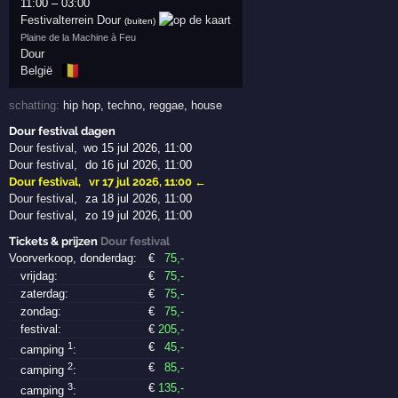
11:00
–
03:00
Festivalterrein Dour
(buiten)
Plaine de la Machine à Feu
Dour
🇧🇪
België
schatting:
hip hop
,
techno
,
reggae
,
house
Dour festival dagen
Dour festival
,
wo 15 jul 2026, 11:00
Dour festival
,
do 16 jul 2026, 11:00
Dour festival
,
vr 17 jul 2026, 11:00
←
Dour festival
,
za 18 jul 2026, 11:00
Dour festival
,
zo 19 jul 2026, 11:00
Tickets & prijzen
Dour festival
Voorverkoop, donderdag:
€
75
,-
vrijdag:
€
75
,-
zaterdag:
€
75
,-
zondag:
€
75
,-
festival:
€
205
,-
1
€
45
,-
camping
:
2
€
85
,-
camping
:
3
€
135
,-
camping
: