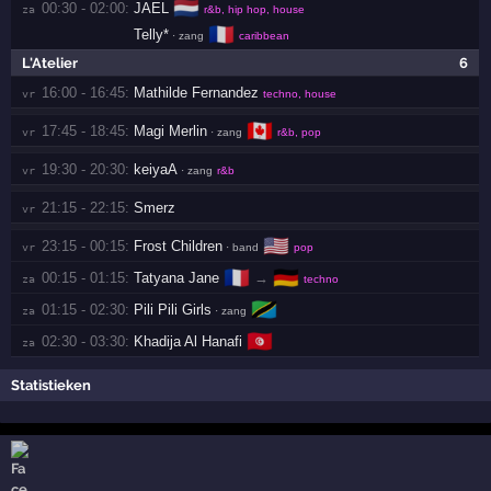
🇳🇱
00:30 - 02:00:
JAEL
za 
r&b, hip hop, house
🇫🇷
Telly*
· zang
caribbean
L'Atelier
6
16:00 - 16:45:
Mathilde Fernandez
vr 
techno, house
🇨🇦
17:45 - 18:45:
Magi Merlin
vr 
· zang
r&b, pop
19:30 - 20:30:
keiyaA
vr 
· zang
r&b
21:15 - 22:15:
Smerz
vr 
🇺🇸
23:15 - 00:15:
Frost Children
vr 
· band
pop
🇫🇷
🇩🇪
00:15 - 01:15:
Tatyana Jane
→
za 
techno
🇹🇿
01:15 - 02:30:
Pili Pili Girls
za 
· zang
🇹🇳
02:30 - 03:30:
Khadija Al Hanafi
za 
Statistieken