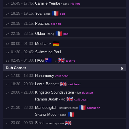
16:45 - 17:45:
Camille Yembé
vr 
· zang
hip hop
🇫🇷
18:15 - 19:15:
Yoa
vr 
· zang
pop
20:15 - 21:15:
Peaches
vr 
hip hop
🇫🇷
22:15 - 23:15:
Oklou
vr 
· zang
pop
🇩🇪
00:00 - 01:30:
Mechatok
za 
01:30 - 02:45:
Swimming Paul
za 
🇦🇺
🇬🇧
02:45 - 04:00:
HAAi
→
za 
techno
Dub Corner
5
17:00 - 18:30:
Hanamercy
vr 
caribbean
🇬🇧
18:30 - 20:00:
Lewis Bennett
vr 
caribbean
20:00 - 21:30:
Kingstep Soundsystem
vr 
· live
dubstep
🇬🇧
Ramon Judah
· MC
caribbean
🇫🇷
21:30 - 23:00:
Mandudigital
vr 
· instrumentalist
caribbean
🇫🇷
Skarra Mucci
· zang
🇬🇧
23:00 - 00:30:
Sinai
vr 
· soundsystem