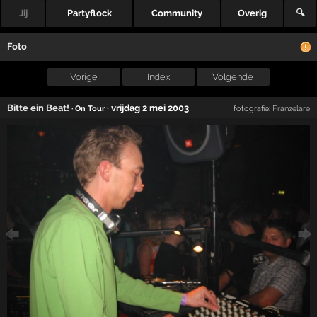
Jij
Partyflock
Community
Overig
🔍
Foto
Vorige
Index
Volgende
Bitte ein Beat!
·
vrijdag 2 mei 2003
· On Tour
fotografie:
Franzelare