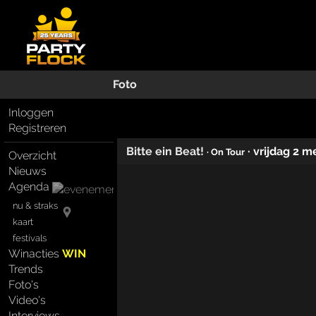
Foto
Inloggen
Registreren
Bitte ein Beat!
·
vrijdag 2 m
· On Tour
Overzicht
Nieuws
Agenda
nu & straks
kaart
festivals
Winacties
WIN
Trends
Foto's
Video's
Interviews