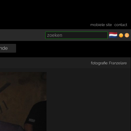
mobiele site
·
contact
🇳🇱
­
nde
fotografie:
Franzelare