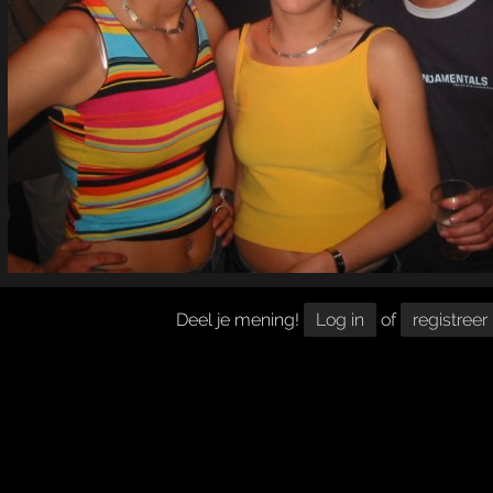
Deel je mening!
Log in
of
registreer