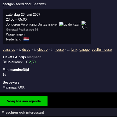
georganiseerd door
Beezwax
zaterdag 23 juni 2007
23:00
–
05:00
Jongeren Vereniging Unitas
(binnen)
Generaal Foulkesweg 74
Wageningen
🇳🇱
Nederland
classics
,
disco
,
electro
,
house
,
funk
,
garage
,
soulful house
× 1
× 1
× 1
× 1
Tickets & prijs
Magnetic
Deurverkoop:
€
2
,50
Minimumleeftijd
16
Bezoekers
Maximaal 600.
Voeg toe aan agenda
Misschien ook interessant