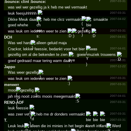
:bounce: clint :bounce:
2007-03-31
was wel wer gezellig ja k heb me wel vermaakt
leuk feesjuhhhhh
2007-03-31
Dikke Meuk daar
heb me ckrz vermaakt
smaakte
2007-04-02
goed whehe
was leuk om iedereen weer te zien
gezellig
2007-03-31
DCH
2007-04-01
Was wel hard
alleen geluid maja
Crackor, lekker feessie, bedankt voor het bier
was
2007-04-01
gezellig om al die bekenden te zien
goeie muziek trouwens
goed gedraaid maar tering warm daar
2007-03-31
Jappo
2007-12-22
Was weer gezellig
was leuk om iedereen weer te zien
2007-03-31
meneerr
2007-03-31
mooi
gezellig
jah nog nooit zoiets moois meegemaakt
2007-04-01
RENO-AOF
2007-03-31
leuk feessie
was zeer vet
heb me dr donders vermaakt
2007-03-31
T.
2007-03-31
Leuk leuk
alleen die ini minies in het begin waren iritiant
Werd