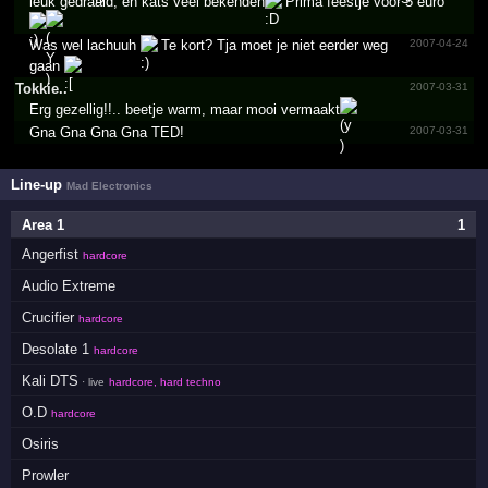
leuk gedraaid, en kats veel bekenden
Prima feestje voor 5 euro
Was wel lachuuh
Te kort? Tja moet je niet eerder weg
2007-04-24
gaan
Tokkie..
2007-03-31
Erg gezellig!!.. beetje warm, maar mooi vermaakt
Gna Gna Gna Gna TED!
2007-03-31
Line-up
Mad Electronics
Area 1
1
Angerfist
hardcore
Audio Extreme
Crucifier
hardcore
Desolate 1
hardcore
Kali DTS
· live
hardcore, hard techno
O.D
hardcore
Osiris
Prowler