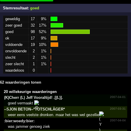
Stemresultaat:
goed
geweldig
17
9%
zeer goed
32
17%
goed
98
52%
ok
17
9%
voldoende
19
10%
onvoldoende
2
1%
slecht
2
1%
zeer slecht
1
1%
waardeloos
0
62 waarderingen tonen
20 willekeurige waarderingen
(K)Cherr (L) Jeff Vooraltijd!­ .­[(L)].­
2007-04-01
goed vermaakt
--SJON BETON--*­TOTSCH­LÄGER*­
2007-03-31
weer eens veelste dronken. maar het was wel gezellie
:bier:­woedy:­bier:
2007-04-04
was jammer genoeg ziek