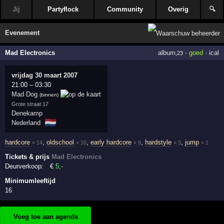
Jij
Partyflock
Community
Overig
🔍
Evenement
Mad Electronics
album
·
goed
·
ical
,23
vrijdag 30 maart 2007
21:00
–
03:30
Mad Dog
(binnen)
Grote straat 17
Denekamp
🇳🇱
Nederland
hardcore
,
oldschool
,
early hardcore
,
hardstyle
,
jump
× 14
× 10
× 8
× 3
× 1
Tickets & prijs
Mad Electronics
Deurverkoop:
€
5
,-
Minimumleeftijd
16
Voeg toe aan agenda