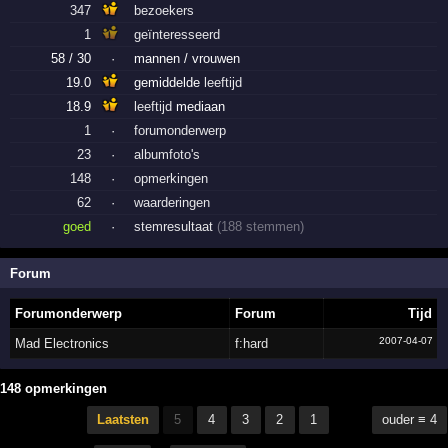
347
bezoekers
1
geïnteresseerd
58 / 30
·
mannen / vrouwen
19.0
gemiddelde
leeftijd
18.9
leeftijd
mediaan
1
·
forumonderwerp
23
·
albumfoto's
148
·
opmerkingen
62
·
waarderingen
goed
·
stemresultaat
(188 stemmen)
Forum
Forumonderwerp
Forum
Tijd
2007-04-07
Mad Electronics
f:hard
148 opmerkingen
Laatsten
5
4
3
2
1
ouder ≡ 4