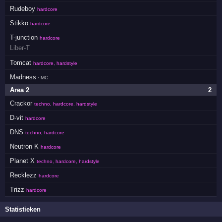
Rudeboy
hardcore
Stikko
hardcore
T-junction
hardcore
Liber-T
Tomcat
hardcore, hardstyle
Madness
· MC
Area 2
2
Crackor
techno, hardcore, hardstyle
D-vit
hardcore
DNS
techno, hardcore
Neutron K
hardcore
Planet X
techno, hardcore, hardstyle
Recklezz
hardcore
Trizz
hardcore
Statistieken