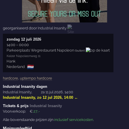
georganiseerd door
Industrial Insanity
zondag 12 juli 2026
14:00
–
00:00
Parkeerplaats Wegrestaurant Napoleon
(buiten)
Keizer Napoleonweg 11
Hank
🇳🇱
Nederland
hardcore
,
uptempo hardcore
Industrial Insanity dagen
Industrial Insanity
,
za 11 jul 2026, 14:00
Industrial Insanity
,
zo 12 jul 2026, 14:00
←
Tickets & prijs
Industrial Insanity
Voorverkoop:
€
27
,-
Alle bovenstaande prijzen zijn
inclusief servicekosten
.
Minimumleeftijd