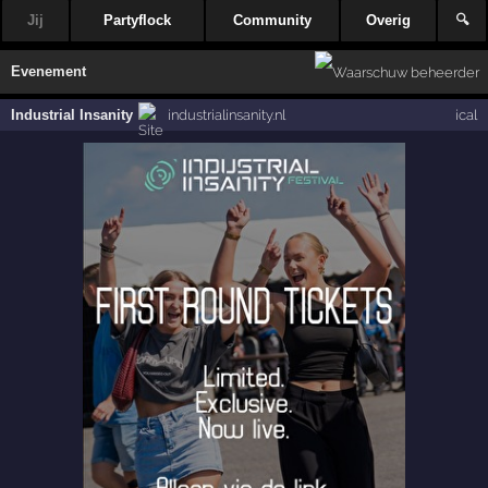
Jij
Partyflock
Community
Overig
🔍
Evenement
Industrial Insanity
industrialinsanity.nl
ical