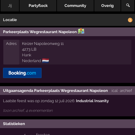
Jij
Partyflock
Community
Overig
🔍
Locatie
Parkeerplaats Wegrestaurant Napoleon
Adres
Keizer Napoleonweg 11
4273 LB
Hank
🇳🇱
Nederland
Uitgaansagenda Parkeerplaats Wegrestaurant Napoleon
ical
·
archief
Laatste feest was op zondag 12 juli 2026:
Industrial Insanity
toon archief, 4 evenementen
Statistieken
4
·
feesten