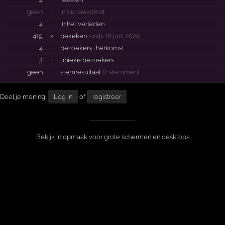
geen
·
in de toekomst
4
·
in het verleden
419
×
bekeken
sinds 16 juni 2025
4
·
bezoekers ·
herkomst
3
·
unieke bezoekers
geen
stemresultaat
(2 stemmen)
Deel je mening!
Log in
of
registreer
Bekijk in opmaak voor grote schermen en desktops