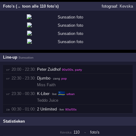
Foto's (→ toon alle 110 foto's)
fotograaf:
Kevska
Line-up
Sunsation
20:00 - 22:30:
Peter Zuidhof
vr 
90s/00s, party
22:30 - 23:30:
Djumbo
vr 
· zang
pop
Miss Faith
🇨🇼
23:30 - 00:30:
K-Liber
vr 
· live
urban
Teddo Juice
00:30 - 01:00:
2 Unlimited
za 
· live
90s/00s
Statistieken
110
·
foto's
Kevska: