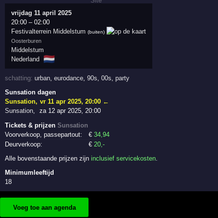
vrijdag 11 april 2025
20:00
–
02:00
Festivalterrein Middelstum
(buiten)
Oosterburen
Middelstum
🇳🇱
Nederland
schatting:
urban
,
eurodance
,
90s
,
00s
,
party
Sunsation dagen
Sunsation
,
vr 11 apr 2025, 20:00
←
Sunsation
,
za 12 apr 2025, 20:00
Tickets & prijzen
Sunsation
Voorverkoop, passepartout:
€
34
,94
Deurverkoop:
€
20
,-
Alle bovenstaande prijzen zijn
inclusief servicekosten
.
Minimumleeftijd
18
Voeg toe aan agenda