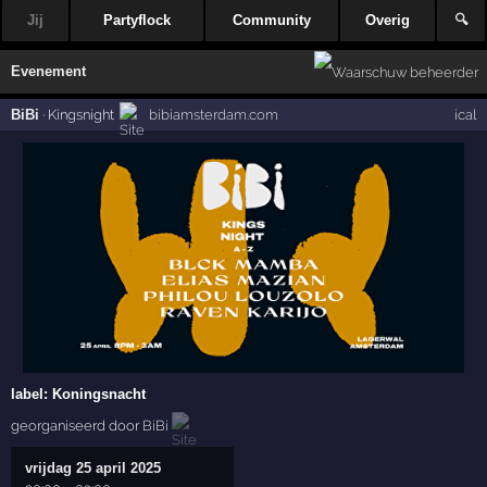
Jij
Partyflock
Community
Overig
🔍
Evenement
BiBi
·
Kingsnight
bibiamsterdam.com
ical
label:
Koningsnacht
georganiseerd door
BiBi
vrijdag 25 april 2025