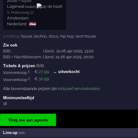
20:00
–
03:00
Lagerwal
(buiten)
tt. Melissaweg 57
Amsterdam
🇳🇱
Nederland
schatting:
house
,
techno
,
disco
,
hip hop
,
tech house
Zie ook
BiBi
,
IJland
,
za 26 apr 2025, 13:00
BiBi × Nachtbloesem
,
IJland
,
za 26 apr 2025, 20:00
Tickets & prijzen
BiBi
1
€
27
,99
→ uitverkocht
Voorverkoop
:
2
€
30
,99
Voorverkoop
:
Alle bovenstaande prijzen zijn
inclusief servicekosten
.
Minimumleeftijd
18
Voeg toe aan agenda
Line-up
BiBi