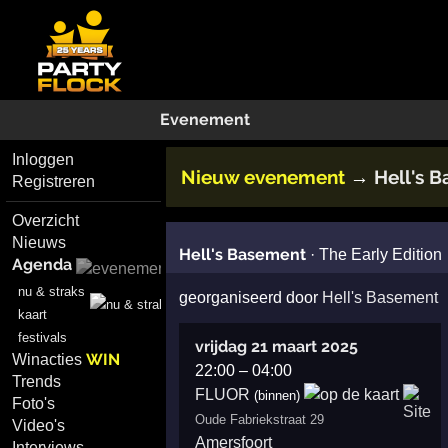
Evenement
Inloggen
Nieuw evenement
Hell's 
→
Registreren
Overzicht
Nieuws
Hell's Basement
·
The Early Edition
Agenda
nu & straks
georganiseerd door
Hell's Basement
kaart
festivals
vrijdag 21 maart 2025
WIN
Winacties
22:00
–
04:00
Trends
FLUOR
(binnen)
Foto's
Oude Fabriekstraat 29
Video's
Amersfoort
Interviews