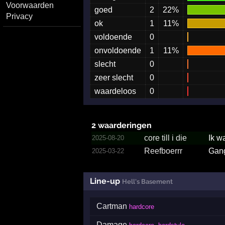
Voorwaarden
goed
2
22%
Privacy
ok
1
11%
voldoende
0
onvoldoende
1
11%
slecht
0
zeer slecht
0
waardeloos
0
2 waarderingen
core till i die
Ik w
2025-08-20
Reefboerrr
Gang
2025-03-22
Line-up
Hell's Basement
Cartman
hardcore
Damage