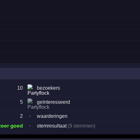
10
bezoekers
5
geïnteresseerd
2
·
waarderingen
zeer goed
·
stemresultaat
(9 stemmen)