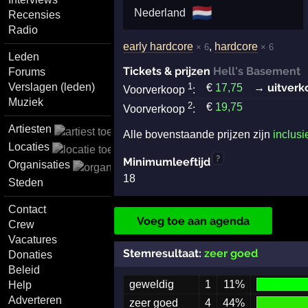
🇳🇱
Nederland
Recensies
Radio
early hardcore
,
hardcore
× 6
× 6
Leden
Tickets & prijzen
Hell's Basement
Forums
Verslagen (leden)
1
→ uitverk
€
17
,75
Voorverkoop
:
Muziek
2
€
19
,75
Voorverkoop
:
Artiesten
Alle bovenstaande prijzen zijn
inclusi
Locaties
?
Minimumleeftijd
Organisaties
18
Steden
Contact
Voeg toe aan agenda
Crew
Vacatures
Stemresultaat:
zeer goed
Donaties
Beleid
geweldig
1
11%
Help
Adverteren
zeer goed
4
44%