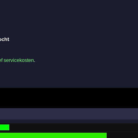
ocht
ef servicekosten
.