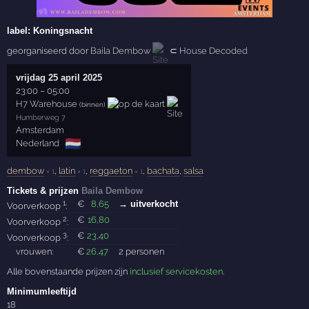
label:
Koningsnacht
georganiseerd door
Baila Dembow
⊂
House Decoded
vrijdag 25 april 2025
23:00
–
05:00
H7 Warehouse
(binnen)
Humberweg 7
Amsterdam
🇳🇱
Nederland
dembow
,
latin
,
reggaeton
,
bachata
,
salsa
× 1
× 1
× 1
Tickets & prijzen
Baila Dembow
1
€
8
,65
→ uitverkocht
Voorverkoop
:
2
€
16
,80
Voorverkoop
:
3
€
23
,40
Voorverkoop
:
vrouwen:
€
26
,47
2 personen
Alle bovenstaande prijzen zijn
inclusief servicekosten
.
Minimumleeftijd
18