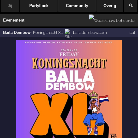
Jij
Partyflock
Community
Overig
🔍
Evenement
Baila Dembow
·
Koningsnacht XL
bailadembow.com
ical