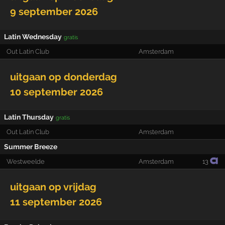
9 september 2026
Latin Wednesday
gratis
Out Latin Club
Amsterdam
uitgaan op
donderdag
10 september 2026
Latin Thursday
gratis
Out Latin Club
Amsterdam
Summer Breeze
Westweelde
Amsterdam
13
uitgaan op
vrijdag
11 september 2026