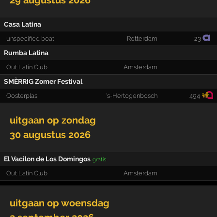
Casa Latina
unspecified boat
Rotterdam
23
Rumba Latina
Out Latin Club
Amsterdam
SMÈRRIG Zomer Festival
Oosterplas
's-Hertogenbosch
494
uitgaan op
zondag
30 augustus 2026
El Vacilon de Los Domingos
gratis
Out Latin Club
Amsterdam
uitgaan op
woensdag