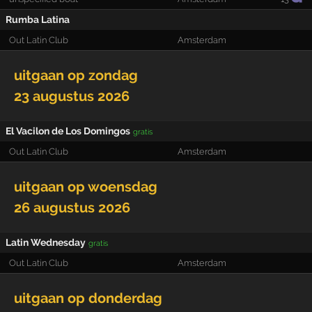
Rumba Latina
Out Latin Club
Amsterdam
uitgaan op
zondag
23 augustus 2026
El Vacilon de Los Domingos
gratis
Out Latin Club
Amsterdam
uitgaan op
woensdag
26 augustus 2026
Latin Wednesday
gratis
Out Latin Club
Amsterdam
uitgaan op
donderdag