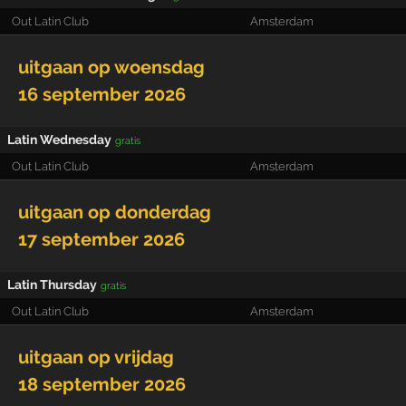
Out Latin Club
Amsterdam
uitgaan op
woensdag
16 september 2026
Latin Wednesday
gratis
Out Latin Club
Amsterdam
uitgaan op
donderdag
17 september 2026
Latin Thursday
gratis
Out Latin Club
Amsterdam
uitgaan op
vrijdag
18 september 2026