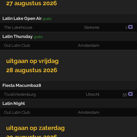
27 augustus 2026
Latin Lake Open Air
gratis
The Lakehouse
Stekene
1
Latin Thursday
gratis
Out Latin Club
Amsterdam
uitgaan op
vrijdag
28 augustus 2026
Fiesta Macumba28
TivoliVredenburg
Utrecht
55
Latin Night
Out Latin Club
Amsterdam
uitgaan op
zaterdag
29 augustus 2026