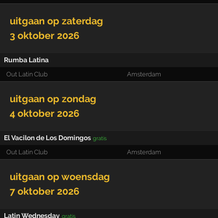
uitgaan op
zaterdag
3 oktober 2026
Rumba Latina
Out Latin Club
Amsterdam
uitgaan op
zondag
4 oktober 2026
El Vacilon de Los Domingos
gratis
Out Latin Club
Amsterdam
uitgaan op
woensdag
7 oktober 2026
Latin Wednesday
gratis