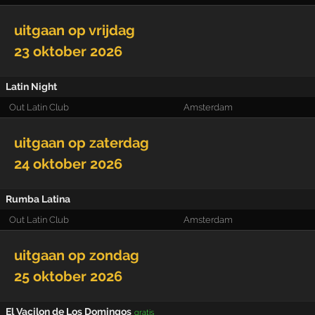
uitgaan op
vrijdag
23 oktober 2026
Latin Night
Out Latin Club
Amsterdam
uitgaan op
zaterdag
24 oktober 2026
Rumba Latina
Out Latin Club
Amsterdam
uitgaan op
zondag
25 oktober 2026
El Vacilon de Los Domingos
gratis