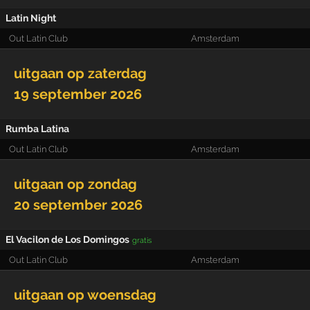
Latin Night
Out Latin Club
Amsterdam
uitgaan op
zaterdag
19 september 2026
Rumba Latina
Out Latin Club
Amsterdam
uitgaan op
zondag
20 september 2026
El Vacilon de Los Domingos
gratis
Out Latin Club
Amsterdam
uitgaan op
woensdag