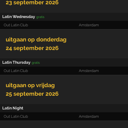
23 september 2026
Latin Wednesday
gratis
Out Latin Club
Amsterdam
uitgaan op
donderdag
24 september 2026
Latin Thursday
gratis
Out Latin Club
Amsterdam
uitgaan op
vrijdag
25 september 2026
Latin Night
Out Latin Club
Amsterdam