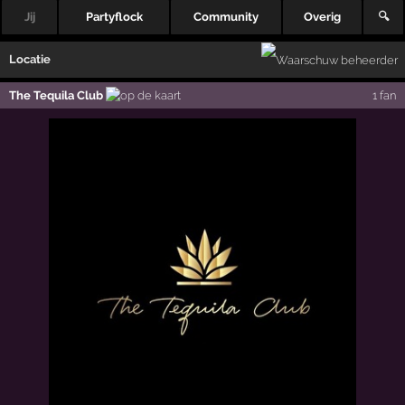
Jij
Partyflock
Community
Overig
🔍
Locatie
The Tequila Club
1 fan