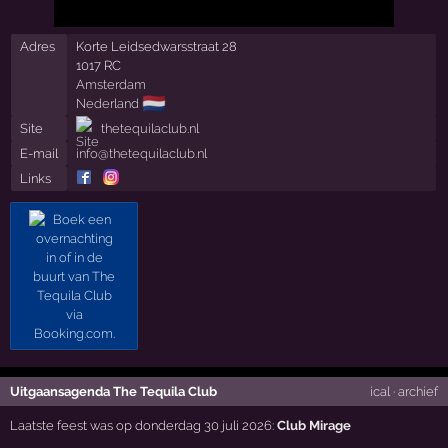
Adres
Korte Leidsedwarsstraat 28
1017 RC
Amsterdam
🇳🇱
Nederland
Site
thetequilaclub.nl
E-mail
info@thetequilaclub.nl
Links
Uitgaansagenda The Tequila Club
ical
·
archief
Laatste feest was op donderdag 30 juli 2026:
Club Mirage