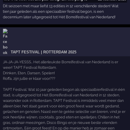
Dit seizoen met maar liefst 13 edities in 12 verschillende steden! Wat
tien jaar geleden als een speciaalbier festival begon, is een
decennium later uitgegroeid tot Hét Borrelfestival van Nederland!
TAPT FESTIVAL | ROTTERDAM 2025
JA-JA-JA-YESSS… Het allerleukste Borrelfestival van Nederland is er
weer! TAPT Festival Rotterdam.
Drinken, Eten, Dansen, Spelen!
Roffa, zijn jullie er klaar voor???
TAPT Festival. Wat 10 jaar geleden begon als speciaalbierfestival in één
stad, is uitgegroeid tot Hét Borrelfestival van Nederland in 12 steden,
waaronder ook in Rotterdam. TAPT Festival is inmiddels veel meer dan
alleen bier, het staat garant voor één groot feest waar wordt gedanst,
gelachen en genoten. Naast een te gekke selectie van bieren, vind je er
ook heerlijke wijnen, cocktails, goed eten en spelletjes. Chillen in het
gras, ordinair meezingen, Disco Bingo en je nieuwe beste vrienden
ontmoeten… Eén groot feest! En op die manier heb je zomaar een