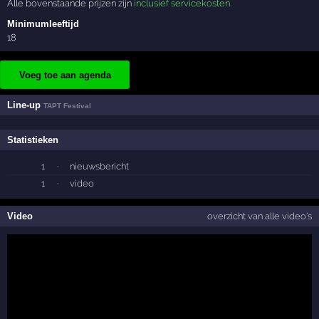
Alle bovenstaande prijzen zijn
inclusief servicekosten
.
Minimumleeftijd
18
Voeg toe aan agenda
Line-up
TAPT Festival
Statistieken
1
·
nieuwsbericht
1
·
video
Video
overzicht van alle video's