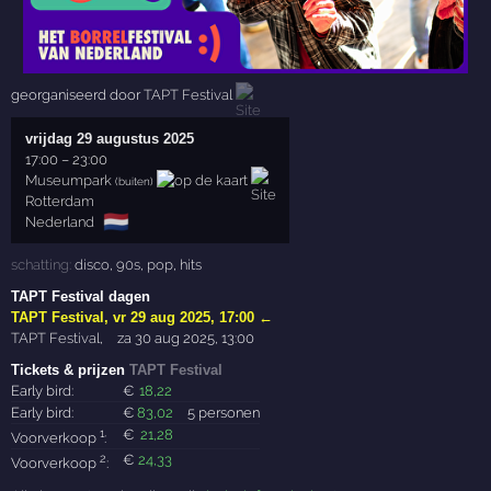
georganiseerd door
TAPT Festival
vrijdag 29 augustus 2025
17:00
–
23:00
Museumpark
(buiten)
Rotterdam
🇳🇱
Nederland
schatting:
disco
,
90s
,
pop
,
hits
TAPT Festival dagen
TAPT Festival
,
vr 29 aug 2025, 17:00
←
TAPT Festival
,
za 30 aug 2025, 13:00
Tickets & prijzen
TAPT Festival
Early bird:
€
18
,22
Early bird:
€
83
,02
5 personen
1
€
21
,28
Voorverkoop
:
2
€
24
,33
Voorverkoop
: