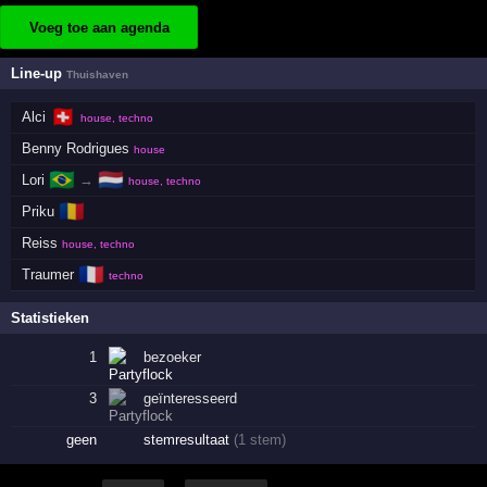
Voeg toe aan agenda
Line-up
Thuishaven
🇨🇭
Alci
house, techno
Benny Rodrigues
house
🇧🇷
🇳🇱
Lori
→
house, techno
🇷🇴
Priku
Reiss
house, techno
🇫🇷
Traumer
techno
Statistieken
1
bezoeker
3
geïnteresseerd
geen
stemresultaat
(1 stem)