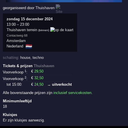
georganiseerd door
Thuishaven
zondag 15 december 2024
13:00
–
23:00
Thuishaven terrein
(binnen)
Contactweg 68
Amsterdam
🇳🇱
Nederland
schatting:
house
,
techno
Tickets & prijzen
Thuishaven
1
€
29
,50
Voorverkoop
:
2
€
32
,50
Voorverkoop
:
tot 15:00:
€
24
,50
→ uitverkocht
Alle bovenstaande prijzen zijn
inclusief servicekosten
.
Minimumleeftijd
18
Kluisjes
Er zijn kluisjes aanwezig.