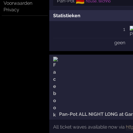
🇩🇪
Pan-Pot
house, techno
Voorwaarden
Privacy
Statistieken
1
geen
Pan-Pot ALL NIGHT LONG at Ga
All ticket waves available now via
htt