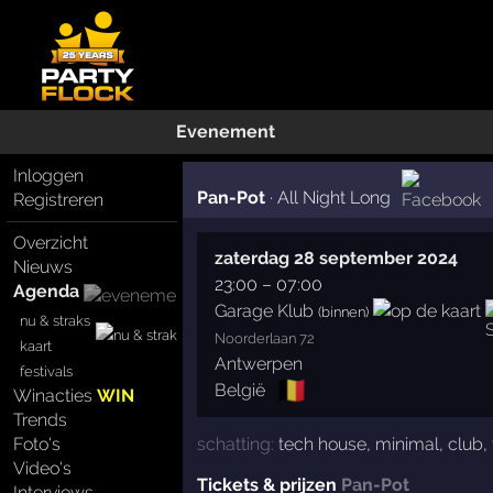
Evenement
Inloggen
Pan-Pot
·
All Night Long
Registreren
Overzicht
zaterdag 28 september 2024
Nieuws
23:00
–
07:00
Agenda
Garage Klub
(binnen)
nu & straks
Noorderlaan 72
kaart
Antwerpen
festivals
🇧🇪
België
Winacties
WIN
Trends
schatting:
tech house
,
minimal
,
club
,
Foto's
Video's
Tickets & prijzen
Pan-Pot
Interviews