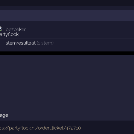
bezoeker
stemresultaat
(1 stem)
rage
ps://partyflock.nl/order_ticket/472710