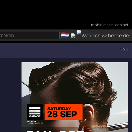
mobiele site
·
contact
🇳🇱
­
ical