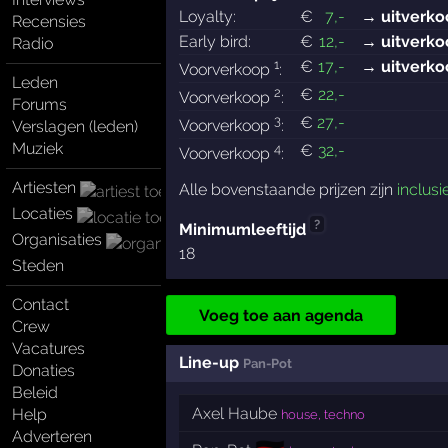
Loyalty:
€
7
,-
→ uitverko
Recensies
Early bird:
€
12
,-
→ uitverko
Radio
1
€
17
,-
→ uitverko
Voorverkoop
:
Leden
2
€
22
,-
Voorverkoop
:
Forums
3
€
27
,-
Voorverkoop
:
Verslagen (leden)
Muziek
4
€
32
,-
Voorverkoop
:
Artiesten
Alle bovenstaande prijzen zijn
inclusi
Locaties
?
Minimumleeftijd
Organisaties
18
Steden
Contact
Voeg toe aan agenda
Crew
Vacatures
Line-up
Pan-Pot
Donaties
Beleid
Axel Haube
Help
house, techno
Adverteren