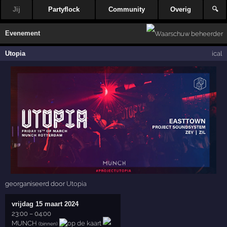
Jij
Partyflock
Community
Overig
🔍
Evenement
Utopia
ical
georganiseerd door
Utopia
vrijdag 15 maart 2024
23:00
–
04:00
MUNCH
(binnen)