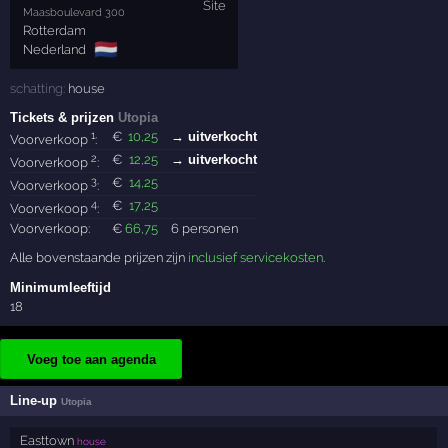
Maasboulevard 300
Rotterdam
🇳🇱
Nederland
schatting:
house
Tickets & prijzen
Utopia
1
€
10
,25
→ uitverkocht
Voorverkoop
:
2
€
12
,25
→ uitverkocht
Voorverkoop
:
3
€
14
,25
Voorverkoop
:
4
€
17
,25
Voorverkoop
:
Voorverkoop:
€
66
,75
6 personen
Alle bovenstaande prijzen zijn
inclusief servicekosten
.
Minimumleeftijd
18
Voeg toe aan agenda
Line-up
Utopia
Easttown
house