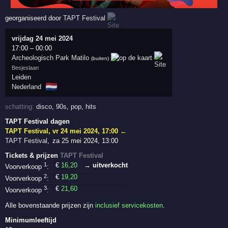
georganiseerd door
TAPT Festival
vrijdag 24 mei 2024
17:00
–
00:00
Archeologisch Park Matilo
(buiten)
Besjeslaan
Leiden
🇳🇱
Nederland
schatting:
disco
,
90s
,
pop
,
hits
TAPT Festival dagen
TAPT Festival
,
vr 24 mei 2024, 17:00
←
TAPT Festival
,
za 25 mei 2024, 13:00
Tickets & prijzen
TAPT Festival
1
€
16
,20
→ uitverkocht
Voorverkoop
:
2
€
19
,20
Voorverkoop
:
3
€
21
,60
Voorverkoop
:
Alle bovenstaande prijzen zijn
inclusief servicekosten
.
Minimumleeftijd