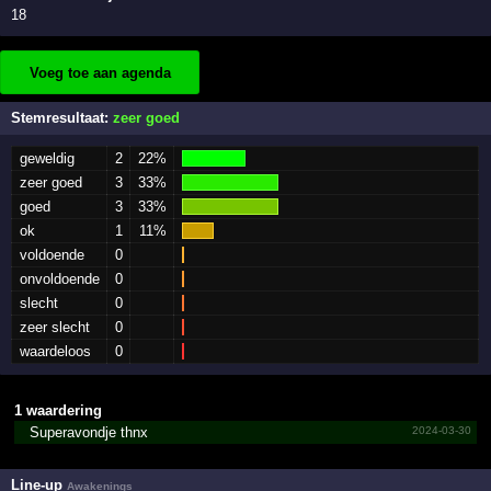
18
Voeg toe aan agenda
Stemresultaat:
zeer goed
geweldig
2
22%
zeer goed
3
33%
goed
3
33%
ok
1
11%
voldoende
0
onvoldoende
0
slecht
0
zeer slecht
0
waardeloos
0
1 waardering
Superavondje thnx
2024-03-30
Line-up
Awakenings