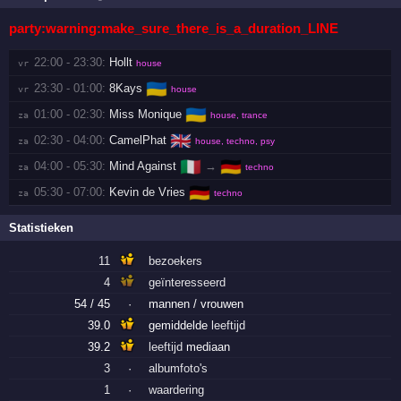
party:warning:make_sure_there_is_a_duration_LINE
22:00 - 23:30:
Hollt
vr 
house
🇺🇦
23:30 - 01:00:
8Kays
vr 
house
🇺🇦
01:00 - 02:30:
Miss Monique
za 
house, trance
🇬🇧
02:30 - 04:00:
CamelPhat
za 
house, techno, psy
🇮🇹
🇩🇪
04:00 - 05:30:
Mind Against
→
za 
techno
🇩🇪
05:30 - 07:00:
Kevin de Vries
za 
techno
Statistieken
11
bezoekers
4
geïnteresseerd
54 / 45
·
mannen / vrouwen
39.0
gemiddelde
leeftijd
39.2
leeftijd
mediaan
3
·
albumfoto's
1
·
waardering