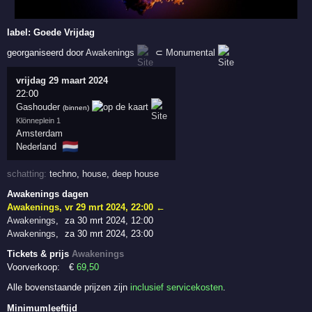
label:
Goede Vrijdag
georganiseerd door
Awakenings
⊂
Monumental
vrijdag 29 maart 2024
22:00
Gashouder
(binnen)
Klönneplein 1
Amsterdam
🇳🇱
Nederland
schatting:
techno
,
house
,
deep house
Awakenings dagen
Awakenings
,
vr 29 mrt 2024, 22:00
←
Awakenings
,
za 30 mrt 2024, 12:00
Awakenings
,
za 30 mrt 2024, 23:00
Tickets & prijs
Awakenings
Voorverkoop:
€
69
,50
Alle bovenstaande prijzen zijn
inclusief servicekosten
.
Minimumleeftijd