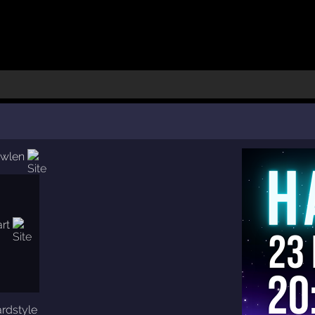
owlen
rdstyle