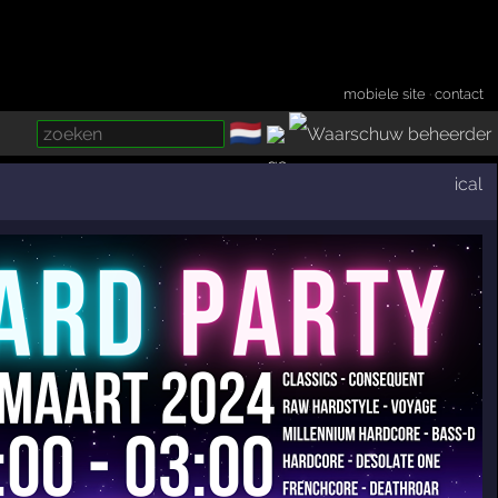
mobiele site
·
contact
🇳🇱
­
ical