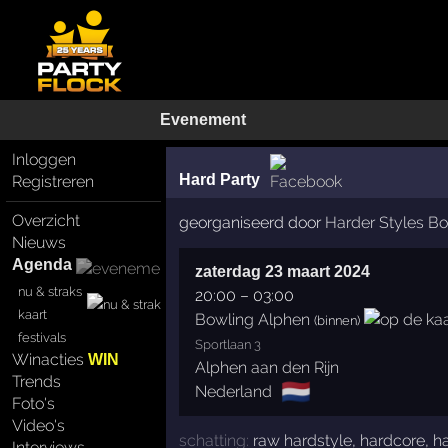
Evenement
Inloggen
Hard Party
Registreren
Overzicht
georganiseerd door
Harder Styles B
Nieuws
Agenda
zaterdag 23 maart 2024
nu & straks
20:00
–
03:00
kaart
Bowling Alphen
(binnen)
festivals
Sportlaan 3
Winacties
WIN
Alphen aan den Rijn
Trends
🇳🇱
Nederland
Foto's
Video's
schatting:
raw hardstyle
,
hardcore
,
ha
Interviews