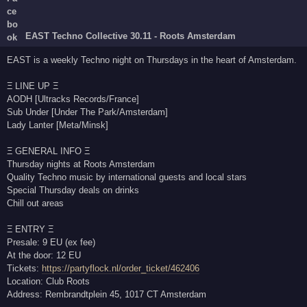
EAST Techno Collective 30.11 - Roots Amsterdam
EAST is a weekly Techno night on Thursdays in the heart of Amsterdam.
Ξ LINE UP Ξ
AODH [Ultracks Records/France]
Sub Under [Under The Park/Amsterdam]
Lady Lanter [Meta/Minsk]
Ξ GENERAL INFO Ξ
Thursday nights at Roots Amsterdam
Quality Techno music by international guests and local stars
Special Thursday deals on drinks
Chill out areas
Ξ ENTRY Ξ
Presale: 9 EU (ex fee)
At the door: 12 EU
Tickets:
https://partyflock.nl/order_ticket/462406
Location: Club Roots
Address: Rembrandtplein 45, 1017 CT Amsterdam