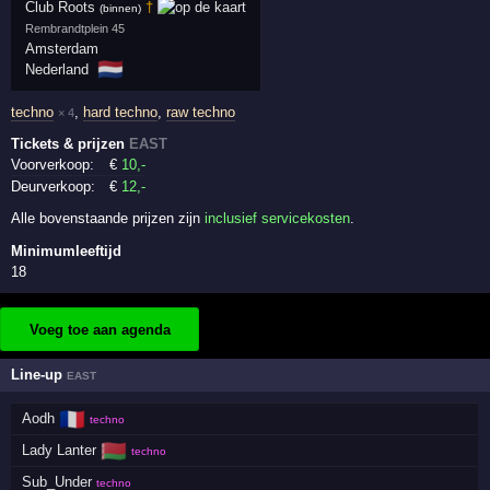
Club Roots
†
(binnen)
Rembrandtplein 45
Amsterdam
🇳🇱
Nederland
techno
,
hard techno
,
raw techno
× 4
Tickets & prijzen
EAST
Voorverkoop:
€
10
,-
Deurverkoop:
€
12
,-
Alle bovenstaande prijzen zijn
inclusief servicekosten
.
Minimumleeftijd
18
Voeg toe aan agenda
Line-up
EAST
🇫🇷
Aodh
techno
🇧🇾
Lady Lanter
techno
Sub_Under
techno