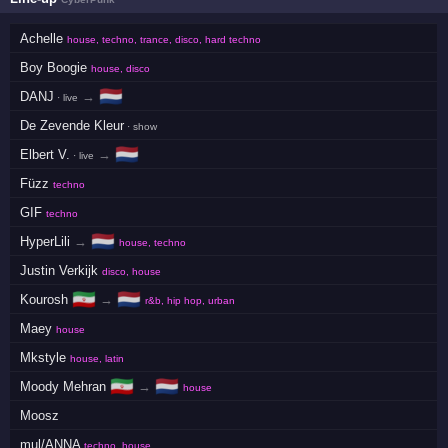
Achelle
house, techno, trance, disco, hard techno
Boy Boogie
house, disco
🇳🇱
DANJ
→
· live
De Zevende Kleur
· show
🇳🇱
Elbert V.
→
· live
Füzz
techno
GIF
techno
🇳🇱
HyperLili
→
house, techno
Justin Verkijk
disco, house
🇮🇷
🇳🇱
Kourosh
→
r&b, hip hop, urban
Maey
house
Mkstyle
house, latin
🇮🇷
🇳🇱
Moody Mehran
→
house
Moosz
mul/ANNA
techno, house