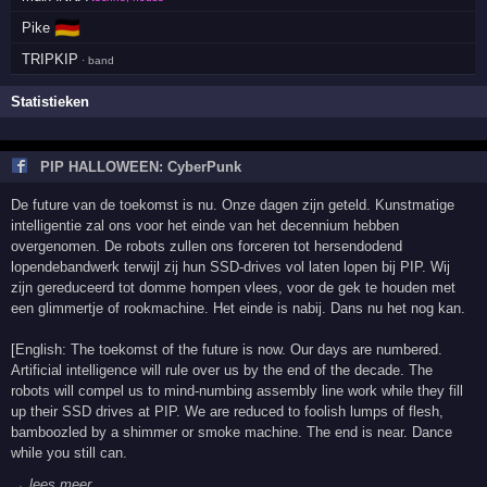
🇩🇪
Pike
TRIPKIP
· band
Statistieken
PIP HALLOWEEN: CyberPunk
De future van de toekomst is nu. Onze dagen zijn geteld. Kunstmatige
intelligentie zal ons voor het einde van het decennium hebben
overgenomen. De robots zullen ons forceren tot hersendodend
lopendebandwerk terwijl zij hun SSD-drives vol laten lopen bij PIP. Wij
zijn gereduceerd tot domme hompen vlees, voor de gek te houden met
een glimmertje of rookmachine. Het einde is nabij. Dans nu het nog kan.
[English: The toekomst of the future is now. Our days are numbered.
Artificial intelligence will rule over us by the end of the decade. The
robots will compel us to mind-numbing assembly line work while they fill
up their SSD drives at PIP. We are reduced to foolish lumps of flesh,
bamboozled by a shimmer or smoke machine. The end is near. Dance
while you still can.
→ lees meer