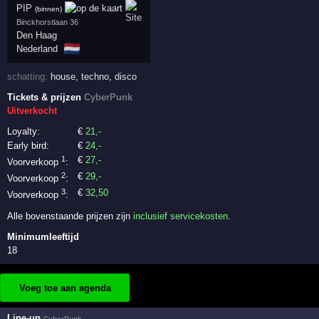
PIP
(binnen)
Binckhorstlaan 36
Den Haag
🇳🇱
Nederland
schatting:
house
,
techno
,
disco
Tickets & prijzen
CyberPunk
Uitverkocht
Loyalty:
€
21
,-
Early bird:
€
24
,-
1
€
27
,-
Voorverkoop
:
2
€
29
,-
Voorverkoop
:
3
€
32
,50
Voorverkoop
:
Alle bovenstaande prijzen zijn
inclusief servicekosten
.
Minimumleeftijd
18
Voeg toe aan agenda
Line-up
CyberPunk